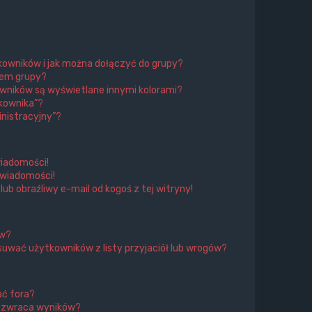
tkowników i jak można dołączyć do grupy?
rem grupy?
wników są wyświetlane innymi kolorami?
kownika”?
nistracyjny”?
iadomości!
 wiadomości!
 obraźliwy e-mail od kogoś z tej witryny!
ów?
uwać użytkowników z listy przyjaciół lub wrogów?
ać fora?
e zwraca wyników?