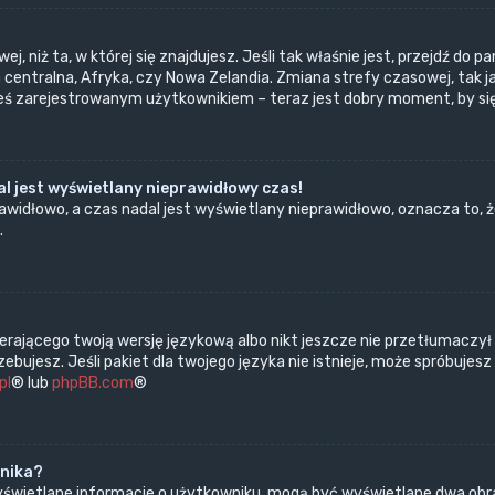
ej, niż ta, w której się znajdujesz. Jeśli tak właśnie jest, przejdź d
centralna, Afryka, czy Nowa Zelandia. Zmiana strefy czasowej, tak j
teś zarejestrowanym użytkownikiem – teraz jest dobry moment, by si
l jest wyświetlany nieprawidłowy czas!
widłowo, a czas nadal jest wyświetlany nieprawidłowo, oznacza to, ż
.
erającego twoją wersję językową albo nikt jeszcze nie przetłumaczył
bujesz. Jeśli pakiet dla twojego języka nie istnieje, może spróbujes
pl
® lub
phpBB.com
®
wnika?
wyświetlane informacje o użytkowniku, mogą być wyświetlane dwa obra