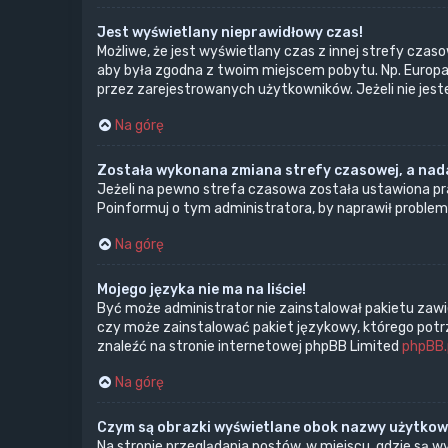
Jest wyświetlany nieprawidłowy czas!
Możliwe, że jest wyświetlany czas z innej strefy czasow
aby była zgodna z twoim miejscem pobytu. Np. Europa 
przez zarejestrowanych użytkowników. Jeżeli nie jes
Na górę
Została wykonana zmiana strefy czasowej, a nada
Jeżeli na pewno strefa czasowa została ustawiona pra
Poinformuj o tym administratora, by naprawił problem
Na górę
Mojego języka nie ma na liście!
Być może administrator nie zainstalował pakietu zawi
czy może zainstalować pakiet językowy, którego potrze
znaleźć na stronie internetowej phpBB Limited
phpBB.
Na górę
Czym są obrazki wyświetlane obok nazwy użytko
Na stronie przeglądania postów, w miejscu, gdzie są 