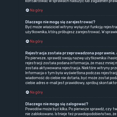
kontaktować w sprawach nadużyć lub zagadnień prawn
Na górę
Dlaczego nie mogę się zarejestrować?
Być może właściciel witryny wyłączył funkcję rejestrac
użytkownika, którą próbujesz zarejestrować. W sprawi
Na górę
Rejestracja została przeprowadzona poprawnie, a
Po pierwsze, sprawdź swoją nazwę użytkownika i hasło
rejestracji została podana informacja, że masz mniej n
została aktywowana rejestracja. Niektóre witryny prz
Informacja o tym była wyświetlona podczas rejestracji
wiadomość do ciebie nie dotarła, być może został po
ciebie adres e-mail jest prawidłowy, spróbuj skontakt
Na górę
Dlaczego nie mogę się zalogować?
Powodów może być kilka. Po pierwsze sprawdź, czy twoj
nie zablokowano. Istnieje też prawdopodobieństwo, że p