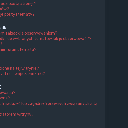
aca pustą stronę?!
ików?
je posty i tematy?
adki
iem zakładki a obserwowaniem?
adkę do wybranych tematów lub je obserwować??
?
nie forum, tematu?
lone na tej witrynie?
ystkie swoje załączniki?
B
mowania?
tępna?
ch nadużyć lub zagadnień prawnych związanych z tą
tratorem witryny?