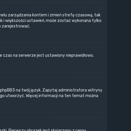
o panelu zarządzania kontem i zmień strefę czasową, tak
ak i większości ustawień, może zostać wykonana tylko
ę zarejestrować.
e czas na serwerze jest ustawiony nieprawidłowo.
 phpBB3 na twój język. Zapytaj administratora witryny
z go utworzyć. Więcej informacji na ten temat można
zki. Pierwszy obrazek jest skojarzony z rangą