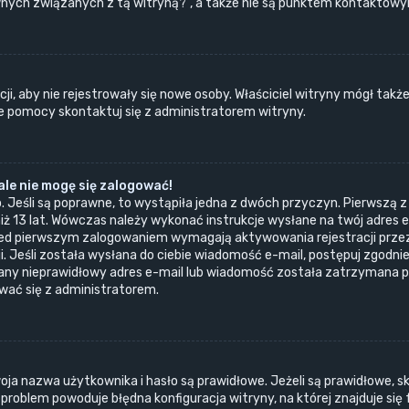
ych związanych z tą witryną?”, a także nie są punktem kontaktowym
ji, aby nie rejestrowały się nowe osoby. Właściciel witryny mógł takż
e pomocy skontaktuj się z administratorem witryny.
le nie mogę się zalogować!
. Jeśli są poprawne, to wystąpiła jedna z dwóch przyczyn. Pierwszą 
iż 13 lat. Wówczas należy wykonać instrukcje wysłane na twój adres e-
ed pierwszym zalogowaniem wymagają aktywowania rejestracji przez o
. Jeśli została wysłana do ciebie wiadomość e-mail, postępuj zgodnie 
dany nieprawidłowy adres e-mail lub wiadomość została zatrzymana p
ować się z administratorem.
a nazwa użytkownika i hasło są prawidłowe. Jeżeli są prawidłowe, skon
roblem powoduje błędna konfiguracja witryny, na której znajduje się 