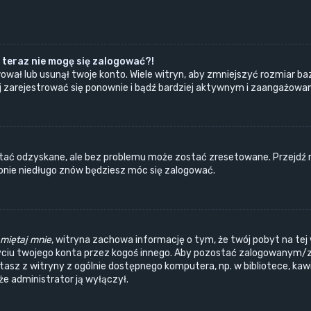
 teraz nie mogę się zalogować?!
ował lub usunął twoje konto. Wiele witryn, aby zmniejszyć rozmiar ba
próbuj zarejestrować się ponownie i bądź bardziej aktywnym i zaangażo
ać odzyskane, ale bez problemu może zostać zresetowane. Przejdź na 
obnie niedługo znów będziesz móc się zalogować.
miętaj mnie
, witryna zachowa informację o tym, że twój pobyt na tej 
yciu twojego konta przez kogoś innego. Aby pozostać zalogowanym/
ystasz z witryny z ogólnie dostępnego komputera, np. w bibliotece, ka
, że administrator ją wyłączył.