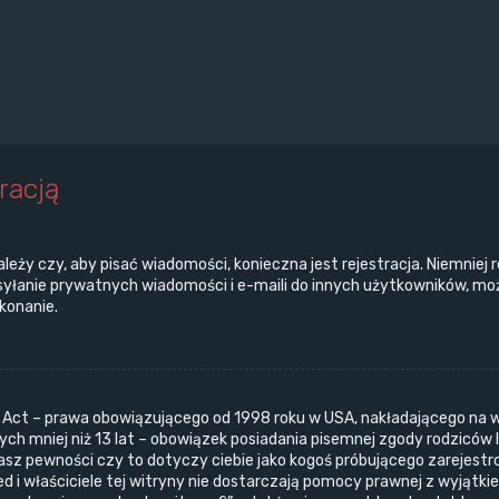
racją
ależy czy, aby pisać wiadomości, konieczna jest rejestracja. Niemniej
ysyłanie prywatnych wiadomości i e-maili do innych użytkowników, moż
ykonanie.
n Act – prawa obowiązującego od 1998 roku w USA, nakładającego na wł
ch mniej niż 13 lat – obowiązek posiadania pisemnej zgody rodziców 
masz pewności czy to dotyczy ciebie jako kogoś próbującego zarejestr
ed i właściciele tej witryny nie dostarczają pomocy prawnej z wyjątk