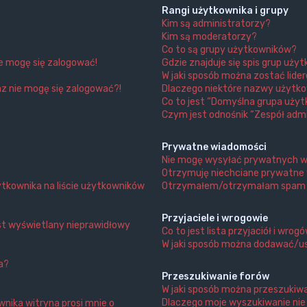
Rangi użytkownika i grupy
Kim są administratorzy?
Kim są moderatorzy?
Co to są grupy użytkowników?
ie mogę się zalogować!
Gdzie znajduje się spis grup uży
W jaki sposób można zostać lide
az nie mogę się zalogować?!
Dlaczego niektóre nazwy użytko
Co to jest “Domyślna grupa użyt
Czym jest odnośnik “Zespół admi
Prywatne wiadomości
Nie mogę wysyłać prywatnych w
Otrzymuję niechciane prywatne
tkownika na liście użytkowników
Otrzymałem/otrzymałam spam lub
Przyjaciele i wrogowie
st wyświetlany nieprawidłowy
Co to jest lista przyjaciół i wrog
W jaki sposób można dodawać/us
a?
Przeszukiwanie forów
W jaki sposób można przeszukiw
Dlaczego moje wyszukiwanie ni
nika witryna prosi mnie o