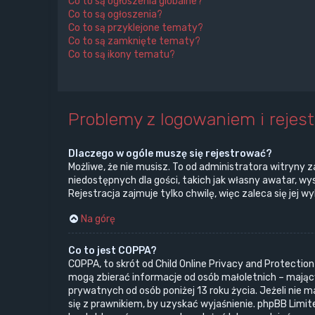
Co to są ogłoszenia globalne?
Co to są ogłoszenia?
Co to są przyklejone tematy?
Co to są zamknięte tematy?
Co to są ikony tematu?
Problemy z logowaniem i rejest
Dlaczego w ogóle muszę się rejestrować?
Możliwe, że nie musisz. To od administratora witryny z
niedostępnych dla gości, takich jak własny awatar, w
Rejestracja zajmuje tylko chwilę, więc zaleca się jej w
Na górę
Co to jest COPPA?
COPPA, to skrót od Child Online Privacy and Protectio
mogą zbierać informacje od osób małoletnich – mający
prywatnych od osób poniżej 13 roku życia. Jeżeli nie 
się z prawnikiem, by uzyskać wyjaśnienie. phpBB Limit