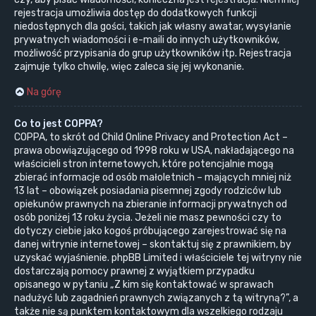
rejestracja umożliwia dostęp do dodatkowych funkcji
niedostępnych dla gości, takich jak własny awatar, wysyłanie
prywatnych wiadomości i e-maili do innych użytkowników,
możliwość przypisania do grup użytkowników itp. Rejestracja
zajmuje tylko chwilę, więc zaleca się jej wykonanie.
Na górę
Co to jest COPPA?
COPPA, to skrót od Child Online Privacy and Protection Act –
prawa obowiązującego od 1998 roku w USA, nakładającego na
właścicieli stron internetowych, które potencjalnie mogą
zbierać informacje od osób małoletnich – mających mniej niż
13 lat – obowiązek posiadania pisemnej zgody rodziców lub
opiekunów prawnych na zbieranie informacji prywatnych od
osób poniżej 13 roku życia. Jeżeli nie masz pewności czy to
dotyczy ciebie jako kogoś próbującego zarejestrować się na
danej witrynie internetowej – skontaktuj się z prawnikiem, by
uzyskać wyjaśnienie. phpBB Limited i właściciele tej witryny nie
dostarczają pomocy prawnej z wyjątkiem przypadku
opisanego w pytaniu „Z kim się kontaktować w sprawach
nadużyć lub zagadnień prawnych związanych z tą witryną?”, a
także nie są punktem kontaktowym dla wszelkiego rodzaju