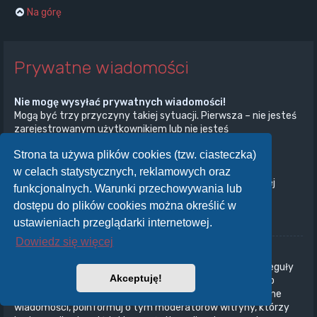
Na górę
Prywatne wiadomości
Nie mogę wysyłać prywatnych wiadomości!
Mogą być trzy przyczyny takiej sytuacji. Pierwsza – nie jesteś
zarejestrowanym użytkownikiem lub nie jesteś
zalogowany/zalogowana. Druga – administrator witryny
Strona ta używa plików cookies (tzw. ciasteczka)
wyłączył przesyłanie prywatnych wiadomości na całej
witrynie. Trzecia – administrator witryny uniemożliwił ci
w celach statystycznych, reklamowych oraz
przesyłanie prywatnych wiadomości. Aby uzyskać więcej
funkcjonalnych. Warunki przechowywania lub
informacji, skontaktuj się z administratorem witryny.
dostępu do plików cookies można określić w
Na górę
ustawieniach przeglądarki internetowej.
Dowiedz się więcej
Otrzymuję niechciane prywatne wiadomości!
W panelu użytkownika możesz, określając odpowiednie reguły
Akceptuję!
ustawić automatyczne usuwanie wiadomości od danego
nadawcy. Jeżeli otrzymujesz od kogoś obraźliwe prywatne
wiadomości, poinformuj o tym moderatorów witryny, którzy