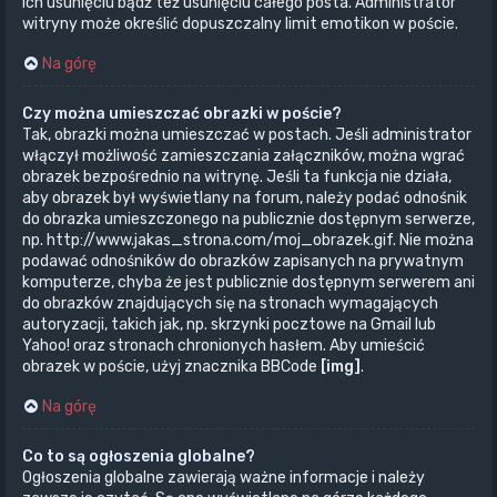
ich usunięciu bądź też usunięciu całego posta. Administrator
witryny może określić dopuszczalny limit emotikon w poście.
Na górę
Czy można umieszczać obrazki w poście?
Tak, obrazki można umieszczać w postach. Jeśli administrator
włączył możliwość zamieszczania załączników, można wgrać
obrazek bezpośrednio na witrynę. Jeśli ta funkcja nie działa,
aby obrazek był wyświetlany na forum, należy podać odnośnik
do obrazka umieszczonego na publicznie dostępnym serwerze,
np. http://www.jakas_strona.com/moj_obrazek.gif. Nie można
podawać odnośników do obrazków zapisanych na prywatnym
komputerze, chyba że jest publicznie dostępnym serwerem ani
do obrazków znajdujących się na stronach wymagających
autoryzacji, takich jak, np. skrzynki pocztowe na Gmail lub
Yahoo! oraz stronach chronionych hasłem. Aby umieścić
obrazek w poście, użyj znacznika BBCode
[img]
.
Na górę
Co to są ogłoszenia globalne?
Ogłoszenia globalne zawierają ważne informacje i należy