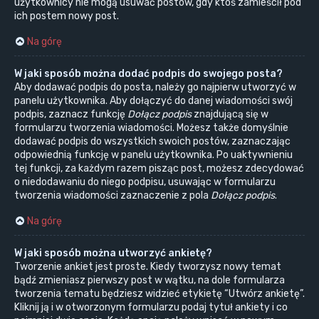
użytkownicy nie mogą usuwać postów, gdy ktoś zamieścił pod
ich postem nowy post.
Na górę
W jaki sposób można dodać podpis do swojego posta?
Aby dodawać podpis do posta, należy go najpierw utworzyć w
panelu użytkownika. Aby dołączyć do danej wiadomości swój
podpis, zaznacz funkcję
Dołącz podpis
znajdującą się w
formularzu tworzenia wiadomości. Możesz także domyślnie
dodawać podpis do wszystkich swoich postów, zaznaczając
odpowiednią funkcję w panelu użytkownika. Po uaktywnieniu
tej funkcji, za każdym razem pisząc post, możesz zdecydować
o niedodawaniu do niego podpisu, usuwając w formularzu
tworzenia wiadomości zaznaczenie z pola
Dołącz podpis
.
Na górę
W jaki sposób można utworzyć ankietę?
Tworzenie ankiet jest proste. Kiedy tworzysz nowy temat
bądź zmieniasz pierwszy post w wątku, na dole formularza
tworzenia tematu będziesz widzieć etykietę “Utwórz ankietę”.
Kliknij ją i w otworzonym formularzu podaj tytuł ankiety i co