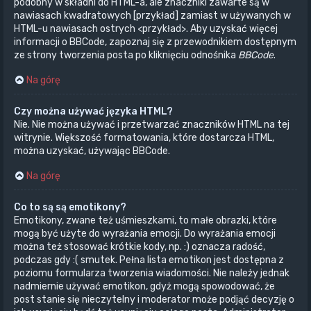
podobny w składni do HTML-a, ale znaczniki zawarte są w
nawiasach kwadratowych [przykład] zamiast w używanych w
HTML-u nawiasach ostrych <przykład>. Aby uzyskać więcej
informacji o BBCode, zapoznaj się z przewodnikiem dostępnym
ze strony tworzenia posta po kliknięciu odnośnika
BBCode
.
Na górę
Czy można używać języka HTML?
Nie. Nie można używać i przetwarzać znaczników HTML na tej
witrynie. Większość formatowania, które dostarcza HTML,
można uzyskać, używając BBCode.
Na górę
Co to są są emotikony?
Emotikony, zwane też uśmieszkami, to małe obrazki, które
mogą być użyte do wyrażania emocji. Do wyrażania emocji
można też stosować krótkie kody, np. :) oznacza radość,
podczas gdy :( smutek. Pełna lista emotikon jest dostępna z
poziomu formularza tworzenia wiadomości. Nie należy jednak
nadmiernie używać emotikon, gdyż mogą spowodować, że
post stanie się nieczytelny i moderator może podjąć decyzję o