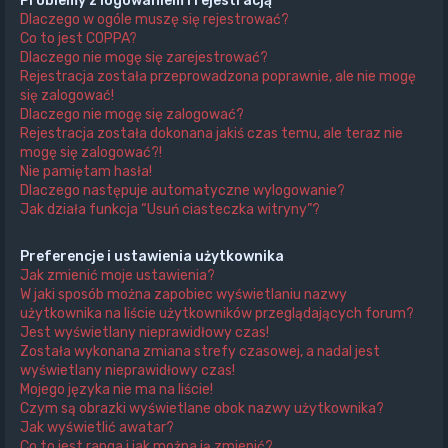
Problemy z logowaniem i rejestracją
Dlaczego w ogóle muszę się rejestrować?
Co to jest COPPA?
Dlaczego nie mogę się zarejestrować?
Rejestracja została przeprowadzona poprawnie, ale nie mogę
się zalogować!
Dlaczego nie mogę się zalogować?
Rejestracja została dokonana jakiś czas temu, ale teraz nie
mogę się zalogować?!
Nie pamiętam hasła!
Dlaczego następuje automatyczne wylogowanie?
Jak działa funkcja “Usuń ciasteczka witryny”?
Preferencje i ustawienia użytkownika
Jak zmienić moje ustawienia?
W jaki sposób można zapobiec wyświetlaniu nazwy
użytkownika na liście użytkowników przeglądających forum?
Jest wyświetlany nieprawidłowy czas!
Została wykonana zmiana strefy czasowej, a nadal jest
wyświetlany nieprawidłowy czas!
Mojego języka nie ma na liście!
Czym są obrazki wyświetlane obok nazwy użytkownika?
Jak wyświetlić awatar?
Co to jest ranga i jak można ją zmienić?