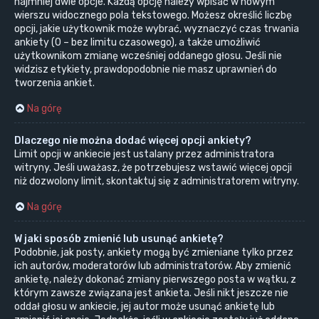
najmniej dwie opcje. Każdą opcję należy wpisać w nowym
wierszu widocznego pola tekstowego. Możesz określić liczbę
opcji, jakie użytkownik może wybrać, wyznaczyć czas trwania
ankiety (0 – bez limitu czasowego), a także umożliwić
użytkownikom zmianę wcześniej oddanego głosu. Jeśli nie
widzisz etykiety, prawdopodobnie nie masz uprawnień do
tworzenia ankiet.
Na górę
Dlaczego nie można dodać więcej opcji ankiety?
Limit opcji w ankiecie jest ustalany przez administratora
witryny. Jeśli uważasz, że potrzebujesz wstawić więcej opcji
niż dozwolony limit, skontaktuj się z administratorem witryny.
Na górę
W jaki sposób zmienić lub usunąć ankietę?
Podobnie, jak posty, ankiety mogą być zmieniane tylko przez
ich autorów, moderatorów lub administratorów. Aby zmienić
ankietę, należy dokonać zmiany pierwszego posta w wątku, z
którym zawsze związana jest ankieta. Jeśli nikt jeszcze nie
oddał głosu w ankiecie, jej autor może usunąć ankietę lub