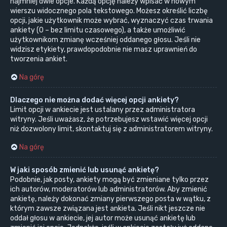
najmniej dwie opcje. Każdą opcję należy wpisać w nowym
wierszu widocznego pola tekstowego. Możesz określić liczbę
opcji, jakie użytkownik może wybrać, wyznaczyć czas trwania
ankiety (0 – bez limitu czasowego), a także umożliwić
użytkownikom zmianę wcześniej oddanego głosu. Jeśli nie
widzisz etykiety, prawdopodobnie nie masz uprawnień do
tworzenia ankiet.
Na górę
Dlaczego nie można dodać więcej opcji ankiety?
Limit opcji w ankiecie jest ustalany przez administratora
witryny. Jeśli uważasz, że potrzebujesz wstawić więcej opcji
niż dozwolony limit, skontaktuj się z administratorem witryny.
Na górę
W jaki sposób zmienić lub usunąć ankietę?
Podobnie, jak posty, ankiety mogą być zmieniane tylko przez
ich autorów, moderatorów lub administratorów. Aby zmienić
ankietę, należy dokonać zmiany pierwszego posta w wątku, z
którym zawsze związana jest ankieta. Jeśli nikt jeszcze nie
oddał głosu w ankiecie, jej autor może usunąć ankietę lub