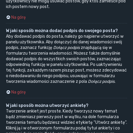
użytkownicy nie mogą usuwać postów, gdy ktoś zamieścił pod
ich postem nowy post.
Na górę
W jaki sposób można dodać podpis do swojego posta?
Aby dodawać podpis do posta, należy go najpierw utworzyć w
panelu użytkownika. Aby dołączyć do danej wiadomości swój
podpis, zaznacz funkcję
Dołącz podpis
znajdującą się w
formularzu tworzenia wiadomości. Możesz także domyślnie
dodawać podpis do wszystkich swoich postów, zaznaczając
odpowiednią funkcję w panelu użytkownika. Po uaktywnieniu
tej funkcji, za każdym razem pisząc post, możesz zdecydować
o niedodawaniu do niego podpisu, usuwając w formularzu
tworzenia wiadomości zaznaczenie z pola
Dołącz podpis
.
Na górę
W jaki sposób można utworzyć ankietę?
Tworzenie ankiet jest proste. Kiedy tworzysz nowy temat
bądź zmieniasz pierwszy post w wątku, na dole formularza
tworzenia tematu będziesz widzieć etykietę “Utwórz ankietę”.
Kliknij ją i w otworzonym formularzu podaj tytuł ankiety i co