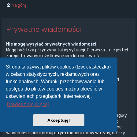
Na górę
Prywatne wiadomości
Nie mogę wysyłać prywatnych wiadomości!
Mogą być trzy przyczyny takiej sytuacji. Pierwsza – nie jesteś
zarejestrowanym użytkownikiem lub nie jesteś
zalogowany/zalogowana. Druga – administrator witryny
Strona ta używa plików cookies (tzw. ciasteczka)
wyłączył przesyłanie prywatnych wiadomości na całej
witrynie. Trzecia – administrator witryny uniemożliwił ci
w celach statystycznych, reklamowych oraz
przesyłanie prywatnych wiadomości. Aby uzyskać więcej
funkcjonalnych. Warunki przechowywania lub
informacji, skontaktuj się z administratorem witryny.
dostępu do plików cookies można określić w
Na górę
ustawieniach przeglądarki internetowej.
Dowiedz się więcej
Otrzymuję niechciane prywatne wiadomości!
W panelu użytkownika możesz, określając odpowiednie reguły
Akceptuję!
ustawić automatyczne usuwanie wiadomości od danego
nadawcy. Jeżeli otrzymujesz od kogoś obraźliwe prywatne
wiadomości, poinformuj o tym moderatorów witryny, którzy