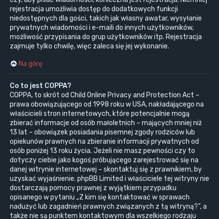
rejestracja umożliwia dostęp do dodatkowych funkcji
niedostępnych dla gości, takich jak własny awatar, wysyłanie
prywatnych wiadomości i e-maili do innych użytkowników,
możliwość przypisania do grup użytkowników itp. Rejestracja
zajmuje tylko chwilę, więc zaleca się jej wykonanie.
Na górę
Co to jest COPPA?
COPPA, to skrót od Child Online Privacy and Protection Act –
prawa obowiązującego od 1998 roku w USA, nakładającego na
właścicieli stron internetowych, które potencjalnie mogą
zbierać informacje od osób małoletnich – mających mniej niż
13 lat – obowiązek posiadania pisemnej zgody rodziców lub
opiekunów prawnych na zbieranie informacji prywatnych od
osób poniżej 13 roku życia. Jeżeli nie masz pewności czy to
dotyczy ciebie jako kogoś próbującego zarejestrować się na
danej witrynie internetowej – skontaktuj się z prawnikiem, by
uzyskać wyjaśnienie. phpBB Limited i właściciele tej witryny nie
dostarczają pomocy prawnej z wyjątkiem przypadku
opisanego w pytaniu „Z kim się kontaktować w sprawach
nadużyć lub zagadnień prawnych związanych z tą witryną?”, a
także nie są punktem kontaktowym dla wszelkiego rodzaju