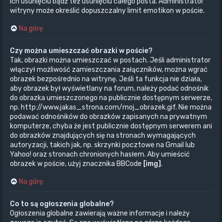
ich usunięciu bądź też usunięciu całego posta. Administrator
witryny może określić dopuszczalny limit emotikon w poście.
Na górę
Czy można umieszczać obrazki w poście?
Tak, obrazki można umieszczać w postach. Jeśli administrator
włączył możliwość zamieszczania załączników, można wgrać
obrazek bezpośrednio na witrynę. Jeśli ta funkcja nie działa,
aby obrazek był wyświetlany na forum, należy podać odnośnik
do obrazka umieszczonego na publicznie dostępnym serwerze,
np. http://www.jakas_strona.com/moj_obrazek.gif. Nie można
podawać odnośników do obrazków zapisanych na prywatnym
komputerze, chyba że jest publicznie dostępnym serwerem ani
do obrazków znajdujących się na stronach wymagających
autoryzacji, takich jak, np. skrzynki pocztowe na Gmail lub
Yahoo! oraz stronach chronionych hasłem. Aby umieścić
obrazek w poście, użyj znacznika BBCode
[img]
.
Na górę
Co to są ogłoszenia globalne?
Ogłoszenia globalne zawierają ważne informacje i należy