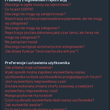
Problemy z logowaniem i rejestracją
Dlaczego w ogóle muszę się rejestrować?
Co to jest COPPA?
Dlaczego nie mogę się zarejestrować?
Rejestracja została przeprowadzona poprawnie, ale nie mogę
się zalogować!
Dlaczego nie mogę się zalogować?
Rejestracja została dokonana jakiś czas temu, ale teraz nie
mogę się zalogować?!
Nie pamiętam hasła!
Dlaczego następuje automatyczne wylogowanie?
Jak działa funkcja “Usuń ciasteczka witryny”?
Preferencje i ustawienia użytkownika
Jak zmienić moje ustawienia?
W jaki sposób można zapobiec wyświetlaniu nazwy
użytkownika na liście użytkowników przeglądających forum?
Jest wyświetlany nieprawidłowy czas!
Została wykonana zmiana strefy czasowej, a nadal jest
wyświetlany nieprawidłowy czas!
Mojego języka nie ma na liście!
Czym są obrazki wyświetlane obok nazwy użytkownika?
Jak wyświetlić awatar?
Co to jest ranga i jak można ją zmienić?