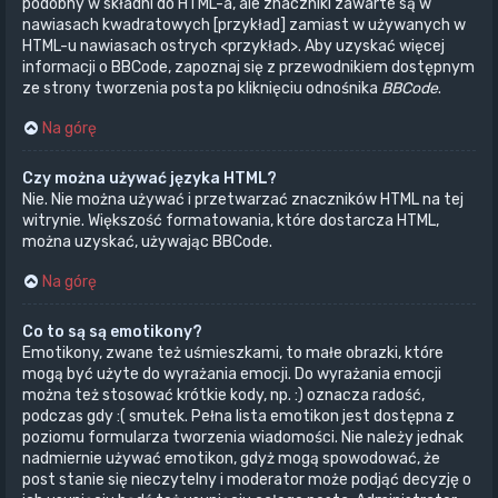
podobny w składni do HTML-a, ale znaczniki zawarte są w
nawiasach kwadratowych [przykład] zamiast w używanych w
HTML-u nawiasach ostrych <przykład>. Aby uzyskać więcej
informacji o BBCode, zapoznaj się z przewodnikiem dostępnym
ze strony tworzenia posta po kliknięciu odnośnika
BBCode
.
Na górę
Czy można używać języka HTML?
Nie. Nie można używać i przetwarzać znaczników HTML na tej
witrynie. Większość formatowania, które dostarcza HTML,
można uzyskać, używając BBCode.
Na górę
Co to są są emotikony?
Emotikony, zwane też uśmieszkami, to małe obrazki, które
mogą być użyte do wyrażania emocji. Do wyrażania emocji
można też stosować krótkie kody, np. :) oznacza radość,
podczas gdy :( smutek. Pełna lista emotikon jest dostępna z
poziomu formularza tworzenia wiadomości. Nie należy jednak
nadmiernie używać emotikon, gdyż mogą spowodować, że
post stanie się nieczytelny i moderator może podjąć decyzję o