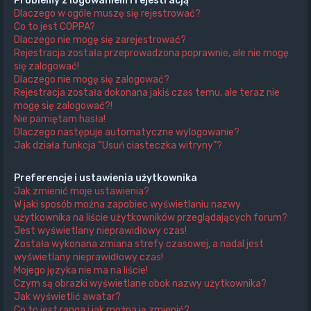
Problemy z logowaniem i rejestracją
Dlaczego w ogóle muszę się rejestrować?
Co to jest COPPA?
Dlaczego nie mogę się zarejestrować?
Rejestracja została przeprowadzona poprawnie, ale nie mogę
się zalogować!
Dlaczego nie mogę się zalogować?
Rejestracja została dokonana jakiś czas temu, ale teraz nie
mogę się zalogować?!
Nie pamiętam hasła!
Dlaczego następuje automatyczne wylogowanie?
Jak działa funkcja “Usuń ciasteczka witryny”?
Preferencje i ustawienia użytkownika
Jak zmienić moje ustawienia?
W jaki sposób można zapobiec wyświetlaniu nazwy
użytkownika na liście użytkowników przeglądających forum?
Jest wyświetlany nieprawidłowy czas!
Została wykonana zmiana strefy czasowej, a nadal jest
wyświetlany nieprawidłowy czas!
Mojego języka nie ma na liście!
Czym są obrazki wyświetlane obok nazwy użytkownika?
Jak wyświetlić awatar?
Co to jest ranga i jak można ją zmienić?