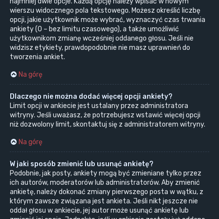
najmniej dwie opcje. Każdą opcję należy wpisać w nowym
wierszu widocznego pola tekstowego. Możesz określić liczbę
opcji, jakie użytkownik może wybrać, wyznaczyć czas trwania
ankiety (0 – bez limitu czasowego), a także umożliwić
użytkownikom zmianę wcześniej oddanego głosu. Jeśli nie
widzisz etykiety, prawdopodobnie nie masz uprawnień do
tworzenia ankiet.
Na górę
Dlaczego nie można dodać więcej opcji ankiety?
Limit opcji w ankiecie jest ustalany przez administratora
witryny. Jeśli uważasz, że potrzebujesz wstawić więcej opcji
niż dozwolony limit, skontaktuj się z administratorem witryny.
Na górę
W jaki sposób zmienić lub usunąć ankietę?
Podobnie, jak posty, ankiety mogą być zmieniane tylko przez
ich autorów, moderatorów lub administratorów. Aby zmienić
ankietę, należy dokonać zmiany pierwszego posta w wątku, z
którym zawsze związana jest ankieta. Jeśli nikt jeszcze nie
oddał głosu w ankiecie, jej autor może usunąć ankietę lub