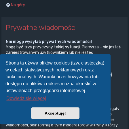
Na górę
Prywatne wiadomości
Nie mogę wysyłać prywatnych wiadomości!
Mogą być trzy przyczyny takiej sytuacji. Pierwsza – nie jesteś
zarejestrowanym użytkownikiem lub nie jesteś
zalogowany/zalogowana. Druga – administrator witryny
Strona ta używa plików cookies (tzw. ciasteczka)
wyłączył przesyłanie prywatnych wiadomości na całej
witrynie. Trzecia – administrator witryny uniemożliwił ci
w celach statystycznych, reklamowych oraz
przesyłanie prywatnych wiadomości. Aby uzyskać więcej
funkcjonalnych. Warunki przechowywania lub
informacji, skontaktuj się z administratorem witryny.
dostępu do plików cookies można określić w
Na górę
ustawieniach przeglądarki internetowej.
Dowiedz się więcej
Otrzymuję niechciane prywatne wiadomości!
W panelu użytkownika możesz, określając odpowiednie reguły
Akceptuję!
ustawić automatyczne usuwanie wiadomości od danego
nadawcy. Jeżeli otrzymujesz od kogoś obraźliwe prywatne
wiadomości, poinformuj o tym moderatorów witryny, którzy