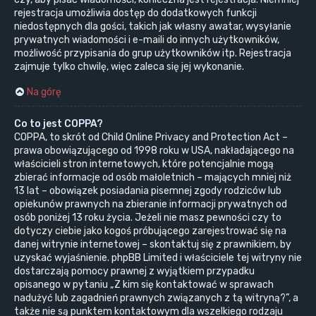
rejestracja umożliwia dostęp do dodatkowych funkcji
niedostępnych dla gości, takich jak własny awatar, wysyłanie
prywatnych wiadomości i e-maili do innych użytkowników,
możliwość przypisania do grup użytkowników itp. Rejestracja
zajmuje tylko chwilę, więc zaleca się jej wykonanie.
Na górę
Co to jest COPPA?
COPPA, to skrót od Child Online Privacy and Protection Act –
prawa obowiązującego od 1998 roku w USA, nakładającego na
właścicieli stron internetowych, które potencjalnie mogą
zbierać informacje od osób małoletnich – mających mniej niż
13 lat – obowiązek posiadania pisemnej zgody rodziców lub
opiekunów prawnych na zbieranie informacji prywatnych od
osób poniżej 13 roku życia. Jeżeli nie masz pewności czy to
dotyczy ciebie jako kogoś próbującego zarejestrować się na
danej witrynie internetowej – skontaktuj się z prawnikiem, by
uzyskać wyjaśnienie. phpBB Limited i właściciele tej witryny nie
dostarczają pomocy prawnej z wyjątkiem przypadku
opisanego w pytaniu „Z kim się kontaktować w sprawach
nadużyć lub zagadnień prawnych związanych z tą witryną?”, a
także nie są punktem kontaktowym dla wszelkiego rodzaju