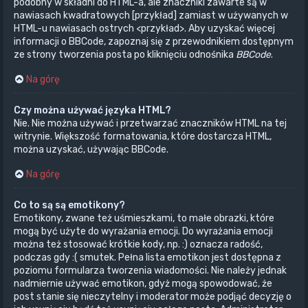
podobny w składni do HTML-a, ale znaczniki zawarte są w
nawiasach kwadratowych [przykład] zamiast w używanych w
HTML-u nawiasach ostrych <przykład>. Aby uzyskać więcej
informacji o BBCode, zapoznaj się z przewodnikiem dostępnym
ze strony tworzenia posta po kliknięciu odnośnika
BBCode
.
Na górę
Czy można używać języka HTML?
Nie. Nie można używać i przetwarzać znaczników HTML na tej
witrynie. Większość formatowania, które dostarcza HTML,
można uzyskać, używając BBCode.
Na górę
Co to są są emotikony?
Emotikony, zwane też uśmieszkami, to małe obrazki, które
mogą być użyte do wyrażania emocji. Do wyrażania emocji
można też stosować krótkie kody, np. :) oznacza radość,
podczas gdy :( smutek. Pełna lista emotikon jest dostępna z
poziomu formularza tworzenia wiadomości. Nie należy jednak
nadmiernie używać emotikon, gdyż mogą spowodować, że
post stanie się nieczytelny i moderator może podjąć decyzję o