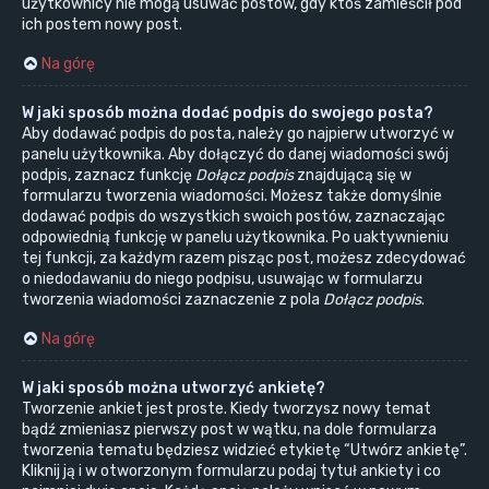
użytkownicy nie mogą usuwać postów, gdy ktoś zamieścił pod
ich postem nowy post.
Na górę
W jaki sposób można dodać podpis do swojego posta?
Aby dodawać podpis do posta, należy go najpierw utworzyć w
panelu użytkownika. Aby dołączyć do danej wiadomości swój
podpis, zaznacz funkcję
Dołącz podpis
znajdującą się w
formularzu tworzenia wiadomości. Możesz także domyślnie
dodawać podpis do wszystkich swoich postów, zaznaczając
odpowiednią funkcję w panelu użytkownika. Po uaktywnieniu
tej funkcji, za każdym razem pisząc post, możesz zdecydować
o niedodawaniu do niego podpisu, usuwając w formularzu
tworzenia wiadomości zaznaczenie z pola
Dołącz podpis
.
Na górę
W jaki sposób można utworzyć ankietę?
Tworzenie ankiet jest proste. Kiedy tworzysz nowy temat
bądź zmieniasz pierwszy post w wątku, na dole formularza
tworzenia tematu będziesz widzieć etykietę “Utwórz ankietę”.
Kliknij ją i w otworzonym formularzu podaj tytuł ankiety i co