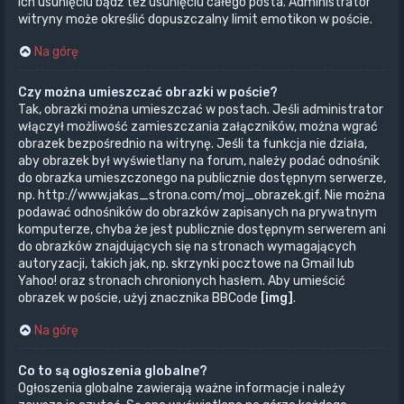
ich usunięciu bądź też usunięciu całego posta. Administrator
witryny może określić dopuszczalny limit emotikon w poście.
Na górę
Czy można umieszczać obrazki w poście?
Tak, obrazki można umieszczać w postach. Jeśli administrator
włączył możliwość zamieszczania załączników, można wgrać
obrazek bezpośrednio na witrynę. Jeśli ta funkcja nie działa,
aby obrazek był wyświetlany na forum, należy podać odnośnik
do obrazka umieszczonego na publicznie dostępnym serwerze,
np. http://www.jakas_strona.com/moj_obrazek.gif. Nie można
podawać odnośników do obrazków zapisanych na prywatnym
komputerze, chyba że jest publicznie dostępnym serwerem ani
do obrazków znajdujących się na stronach wymagających
autoryzacji, takich jak, np. skrzynki pocztowe na Gmail lub
Yahoo! oraz stronach chronionych hasłem. Aby umieścić
obrazek w poście, użyj znacznika BBCode
[img]
.
Na górę
Co to są ogłoszenia globalne?
Ogłoszenia globalne zawierają ważne informacje i należy