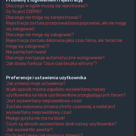
Problemy z logowaniem i rejestracją
Dlaczego w ogóle muszę się rejestrować?
Co to jest COPPA?
Dlaczego nie mogę się zarejestrować?
Rejestracja została przeprowadzona poprawnie, ale nie mogę
się zalogować!
Dlaczego nie mogę się zalogować?
Rejestracja została dokonana jakiś czas temu, ale teraz nie
mogę się zalogować?!
Nie pamiętam hasła!
Dlaczego następuje automatyczne wylogowanie?
Jak działa funkcja “Usuń ciasteczka witryny”?
Preferencje i ustawienia użytkownika
Jak zmienić moje ustawienia?
W jaki sposób można zapobiec wyświetlaniu nazwy
użytkownika na liście użytkowników przeglądających forum?
Jest wyświetlany nieprawidłowy czas!
Została wykonana zmiana strefy czasowej, a nadal jest
wyświetlany nieprawidłowy czas!
Mojego języka nie ma na liście!
Czym są obrazki wyświetlane obok nazwy użytkownika?
Jak wyświetlić awatar?
Co to jest ranga i jak można ją zmienić?