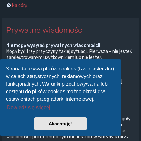
Na górę
Prywatne wiadomości
Nie mogę wysyłać prywatnych wiadomości!
Mogą być trzy przyczyny takiej sytuacji. Pierwsza – nie jesteś
zarejestrowanym użytkownikiem lub nie jesteś
zalogowany/zalogowana. Druga – administrator witryny
Strona ta używa plików cookies (tzw. ciasteczka)
wyłączył przesyłanie prywatnych wiadomości na całej
witrynie. Trzecia – administrator witryny uniemożliwił ci
w celach statystycznych, reklamowych oraz
przesyłanie prywatnych wiadomości. Aby uzyskać więcej
funkcjonalnych. Warunki przechowywania lub
informacji, skontaktuj się z administratorem witryny.
dostępu do plików cookies można określić w
Na górę
ustawieniach przeglądarki internetowej.
Dowiedz się więcej
Otrzymuję niechciane prywatne wiadomości!
W panelu użytkownika możesz, określając odpowiednie reguły
Akceptuję!
ustawić automatyczne usuwanie wiadomości od danego
nadawcy. Jeżeli otrzymujesz od kogoś obraźliwe prywatne
wiadomości, poinformuj o tym moderatorów witryny, którzy