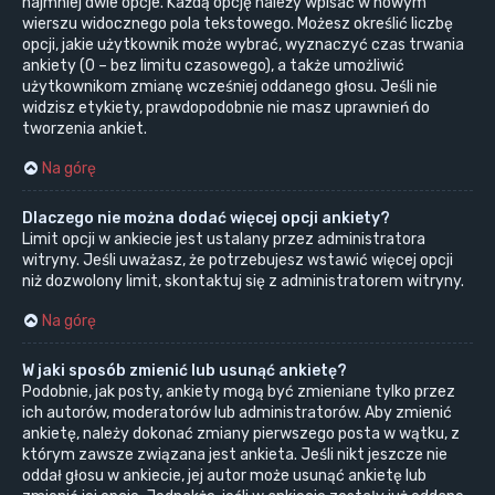
najmniej dwie opcje. Każdą opcję należy wpisać w nowym
wierszu widocznego pola tekstowego. Możesz określić liczbę
opcji, jakie użytkownik może wybrać, wyznaczyć czas trwania
ankiety (0 – bez limitu czasowego), a także umożliwić
użytkownikom zmianę wcześniej oddanego głosu. Jeśli nie
widzisz etykiety, prawdopodobnie nie masz uprawnień do
tworzenia ankiet.
Na górę
Dlaczego nie można dodać więcej opcji ankiety?
Limit opcji w ankiecie jest ustalany przez administratora
witryny. Jeśli uważasz, że potrzebujesz wstawić więcej opcji
niż dozwolony limit, skontaktuj się z administratorem witryny.
Na górę
W jaki sposób zmienić lub usunąć ankietę?
Podobnie, jak posty, ankiety mogą być zmieniane tylko przez
ich autorów, moderatorów lub administratorów. Aby zmienić
ankietę, należy dokonać zmiany pierwszego posta w wątku, z
którym zawsze związana jest ankieta. Jeśli nikt jeszcze nie
oddał głosu w ankiecie, jej autor może usunąć ankietę lub