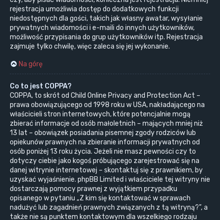
rejestracja umożliwia dostęp do dodatkowych funkcji
niedostępnych dla gości, takich jak własny awatar, wysyłanie
prywatnych wiadomości i e-maili do innych użytkowników,
możliwość przypisania do grup użytkowników itp. Rejestracja
zajmuje tylko chwilę, więc zaleca się jej wykonanie.
Na górę
Co to jest COPPA?
COPPA, to skrót od Child Online Privacy and Protection Act –
prawa obowiązującego od 1998 roku w USA, nakładającego na
właścicieli stron internetowych, które potencjalnie mogą
zbierać informacje od osób małoletnich – mających mniej niż
13 lat – obowiązek posiadania pisemnej zgody rodziców lub
opiekunów prawnych na zbieranie informacji prywatnych od
osób poniżej 13 roku życia. Jeżeli nie masz pewności czy to
dotyczy ciebie jako kogoś próbującego zarejestrować się na
danej witrynie internetowej – skontaktuj się z prawnikiem, by
uzyskać wyjaśnienie. phpBB Limited i właściciele tej witryny nie
dostarczają pomocy prawnej z wyjątkiem przypadku
opisanego w pytaniu „Z kim się kontaktować w sprawach
nadużyć lub zagadnień prawnych związanych z tą witryną?”, a
także nie są punktem kontaktowym dla wszelkiego rodzaju