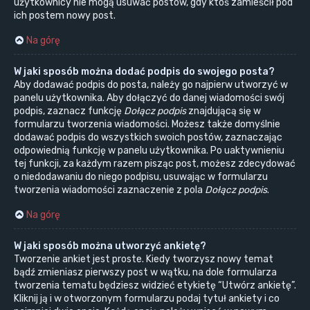
użytkownicy nie mogą usuwać postów, gdy ktoś zamieścił pod
ich postem nowy post.
Na górę
W jaki sposób można dodać podpis do swojego posta?
Aby dodawać podpis do posta, należy go najpierw utworzyć w
panelu użytkownika. Aby dołączyć do danej wiadomości swój
podpis, zaznacz funkcję
Dołącz podpis
znajdującą się w
formularzu tworzenia wiadomości. Możesz także domyślnie
dodawać podpis do wszystkich swoich postów, zaznaczając
odpowiednią funkcję w panelu użytkownika. Po uaktywnieniu
tej funkcji, za każdym razem pisząc post, możesz zdecydować
o niedodawaniu do niego podpisu, usuwając w formularzu
tworzenia wiadomości zaznaczenie z pola
Dołącz podpis
.
Na górę
W jaki sposób można utworzyć ankietę?
Tworzenie ankiet jest proste. Kiedy tworzysz nowy temat
bądź zmieniasz pierwszy post w wątku, na dole formularza
tworzenia tematu będziesz widzieć etykietę “Utwórz ankietę”.
Kliknij ją i w otworzonym formularzu podaj tytuł ankiety i co