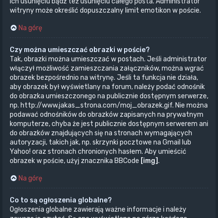
ich usunięciu bądź też usunięciu całego posta. Administrator
witryny może określić dopuszczalny limit emotikon w poście.
Na górę
Czy można umieszczać obrazki w poście?
Tak, obrazki można umieszczać w postach. Jeśli administrator
włączył możliwość zamieszczania załączników, można wgrać
obrazek bezpośrednio na witrynę. Jeśli ta funkcja nie działa,
aby obrazek był wyświetlany na forum, należy podać odnośnik
do obrazka umieszczonego na publicznie dostępnym serwerze,
np. http://www.jakas_strona.com/moj_obrazek.gif. Nie można
podawać odnośników do obrazków zapisanych na prywatnym
komputerze, chyba że jest publicznie dostępnym serwerem ani
do obrazków znajdujących się na stronach wymagających
autoryzacji, takich jak, np. skrzynki pocztowe na Gmail lub
Yahoo! oraz stronach chronionych hasłem. Aby umieścić
obrazek w poście, użyj znacznika BBCode
[img]
.
Na górę
Co to są ogłoszenia globalne?
Ogłoszenia globalne zawierają ważne informacje i należy