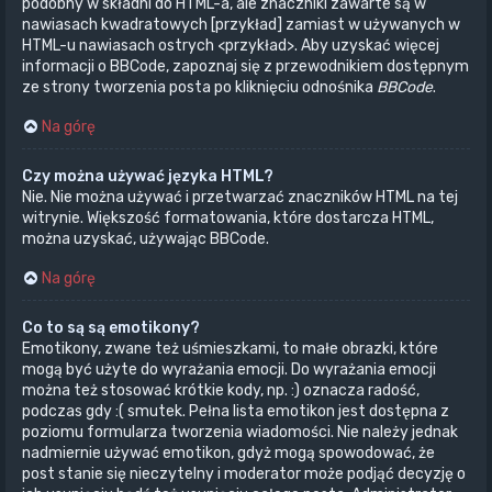
podobny w składni do HTML-a, ale znaczniki zawarte są w
nawiasach kwadratowych [przykład] zamiast w używanych w
HTML-u nawiasach ostrych <przykład>. Aby uzyskać więcej
informacji o BBCode, zapoznaj się z przewodnikiem dostępnym
ze strony tworzenia posta po kliknięciu odnośnika
BBCode
.
Na górę
Czy można używać języka HTML?
Nie. Nie można używać i przetwarzać znaczników HTML na tej
witrynie. Większość formatowania, które dostarcza HTML,
można uzyskać, używając BBCode.
Na górę
Co to są są emotikony?
Emotikony, zwane też uśmieszkami, to małe obrazki, które
mogą być użyte do wyrażania emocji. Do wyrażania emocji
można też stosować krótkie kody, np. :) oznacza radość,
podczas gdy :( smutek. Pełna lista emotikon jest dostępna z
poziomu formularza tworzenia wiadomości. Nie należy jednak
nadmiernie używać emotikon, gdyż mogą spowodować, że
post stanie się nieczytelny i moderator może podjąć decyzję o