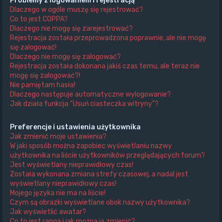
Problemy z logowaniem i rejestracją
Dlaczego w ogóle muszę się rejestrować?
Co to jest COPPA?
Dlaczego nie mogę się zarejestrować?
Rejestracja została przeprowadzona poprawnie, ale nie mogę
się zalogować!
Dlaczego nie mogę się zalogować?
Rejestracja została dokonana jakiś czas temu, ale teraz nie
mogę się zalogować?!
Nie pamiętam hasła!
Dlaczego następuje automatyczne wylogowanie?
Jak działa funkcja “Usuń ciasteczka witryny”?
Preferencje i ustawienia użytkownika
Jak zmienić moje ustawienia?
W jaki sposób można zapobiec wyświetlaniu nazwy
użytkownika na liście użytkowników przeglądających forum?
Jest wyświetlany nieprawidłowy czas!
Została wykonana zmiana strefy czasowej, a nadal jest
wyświetlany nieprawidłowy czas!
Mojego języka nie ma na liście!
Czym są obrazki wyświetlane obok nazwy użytkownika?
Jak wyświetlić awatar?
Co to jest ranga i jak można ją zmienić?