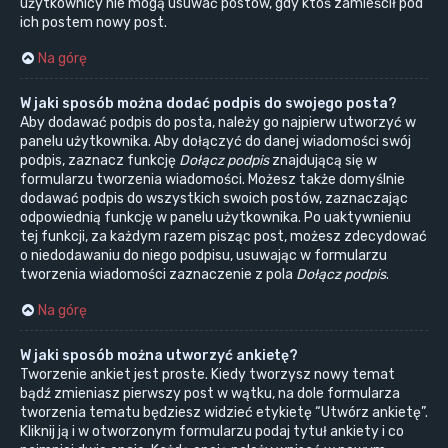
użytkownicy nie mogą usuwać postów, gdy ktoś zamieścił pod
ich postem nowy post.
Na górę
W jaki sposób można dodać podpis do swojego posta?
Aby dodawać podpis do posta, należy go najpierw utworzyć w
panelu użytkownika. Aby dołączyć do danej wiadomości swój
podpis, zaznacz funkcję
Dołącz podpis
znajdującą się w
formularzu tworzenia wiadomości. Możesz także domyślnie
dodawać podpis do wszystkich swoich postów, zaznaczając
odpowiednią funkcję w panelu użytkownika. Po uaktywnieniu
tej funkcji, za każdym razem pisząc post, możesz zdecydować
o niedodawaniu do niego podpisu, usuwając w formularzu
tworzenia wiadomości zaznaczenie z pola
Dołącz podpis
.
Na górę
W jaki sposób można utworzyć ankietę?
Tworzenie ankiet jest proste. Kiedy tworzysz nowy temat
bądź zmieniasz pierwszy post w wątku, na dole formularza
tworzenia tematu będziesz widzieć etykietę “Utwórz ankietę”.
Kliknij ją i w otworzonym formularzu podaj tytuł ankiety i co