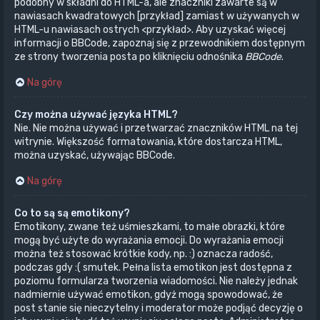
podobny w składni do HTML-a, ale znaczniki zawarte są w
nawiasach kwadratowych [przykład] zamiast w używanych w
HTML-u nawiasach ostrych <przykład>. Aby uzyskać więcej
informacji o BBCode, zapoznaj się z przewodnikiem dostępnym
ze strony tworzenia posta po kliknięciu odnośnika
BBCode
.
Na górę
Czy można używać języka HTML?
Nie. Nie można używać i przetwarzać znaczników HTML na tej
witrynie. Większość formatowania, które dostarcza HTML,
można uzyskać, używając BBCode.
Na górę
Co to są są emotikony?
Emotikony, zwane też uśmieszkami, to małe obrazki, które
mogą być użyte do wyrażania emocji. Do wyrażania emocji
można też stosować krótkie kody, np. :) oznacza radość,
podczas gdy :( smutek. Pełna lista emotikon jest dostępna z
poziomu formularza tworzenia wiadomości. Nie należy jednak
nadmiernie używać emotikon, gdyż mogą spowodować, że
post stanie się nieczytelny i moderator może podjąć decyzję o