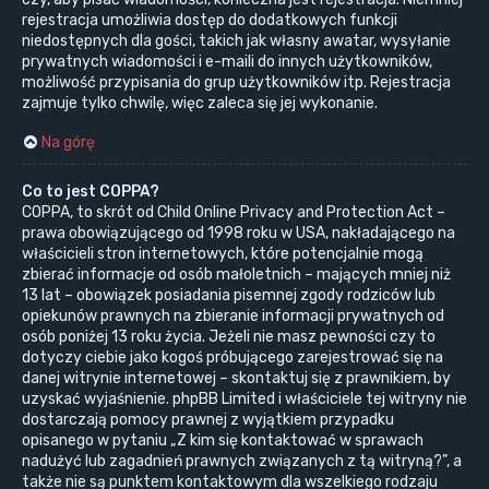
rejestracja umożliwia dostęp do dodatkowych funkcji
niedostępnych dla gości, takich jak własny awatar, wysyłanie
prywatnych wiadomości i e-maili do innych użytkowników,
możliwość przypisania do grup użytkowników itp. Rejestracja
zajmuje tylko chwilę, więc zaleca się jej wykonanie.
Na górę
Co to jest COPPA?
COPPA, to skrót od Child Online Privacy and Protection Act –
prawa obowiązującego od 1998 roku w USA, nakładającego na
właścicieli stron internetowych, które potencjalnie mogą
zbierać informacje od osób małoletnich – mających mniej niż
13 lat – obowiązek posiadania pisemnej zgody rodziców lub
opiekunów prawnych na zbieranie informacji prywatnych od
osób poniżej 13 roku życia. Jeżeli nie masz pewności czy to
dotyczy ciebie jako kogoś próbującego zarejestrować się na
danej witrynie internetowej – skontaktuj się z prawnikiem, by
uzyskać wyjaśnienie. phpBB Limited i właściciele tej witryny nie
dostarczają pomocy prawnej z wyjątkiem przypadku
opisanego w pytaniu „Z kim się kontaktować w sprawach
nadużyć lub zagadnień prawnych związanych z tą witryną?”, a
także nie są punktem kontaktowym dla wszelkiego rodzaju