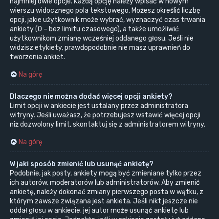
najmniej dwie opcje. Każdą opcję należy wpisać w nowym
wierszu widocznego pola tekstowego. Możesz określić liczbę
opcji, jakie użytkownik może wybrać, wyznaczyć czas trwania
ankiety (0 – bez limitu czasowego), a także umożliwić
użytkownikom zmianę wcześniej oddanego głosu. Jeśli nie
widzisz etykiety, prawdopodobnie nie masz uprawnień do
tworzenia ankiet.
Na górę
Dlaczego nie można dodać więcej opcji ankiety?
Limit opcji w ankiecie jest ustalany przez administratora
witryny. Jeśli uważasz, że potrzebujesz wstawić więcej opcji
niż dozwolony limit, skontaktuj się z administratorem witryny.
Na górę
W jaki sposób zmienić lub usunąć ankietę?
Podobnie, jak posty, ankiety mogą być zmieniane tylko przez
ich autorów, moderatorów lub administratorów. Aby zmienić
ankietę, należy dokonać zmiany pierwszego posta w wątku, z
którym zawsze związana jest ankieta. Jeśli nikt jeszcze nie
oddał głosu w ankiecie, jej autor może usunąć ankietę lub