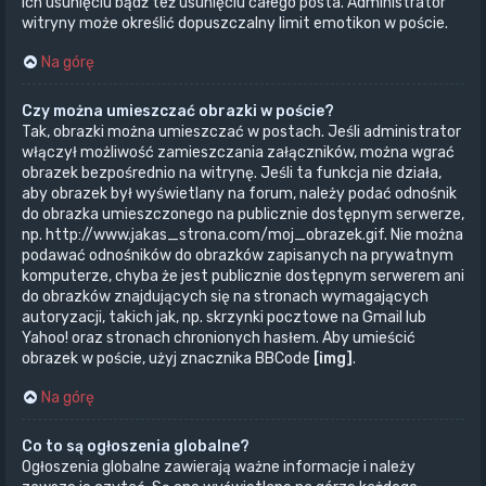
ich usunięciu bądź też usunięciu całego posta. Administrator
witryny może określić dopuszczalny limit emotikon w poście.
Na górę
Czy można umieszczać obrazki w poście?
Tak, obrazki można umieszczać w postach. Jeśli administrator
włączył możliwość zamieszczania załączników, można wgrać
obrazek bezpośrednio na witrynę. Jeśli ta funkcja nie działa,
aby obrazek był wyświetlany na forum, należy podać odnośnik
do obrazka umieszczonego na publicznie dostępnym serwerze,
np. http://www.jakas_strona.com/moj_obrazek.gif. Nie można
podawać odnośników do obrazków zapisanych na prywatnym
komputerze, chyba że jest publicznie dostępnym serwerem ani
do obrazków znajdujących się na stronach wymagających
autoryzacji, takich jak, np. skrzynki pocztowe na Gmail lub
Yahoo! oraz stronach chronionych hasłem. Aby umieścić
obrazek w poście, użyj znacznika BBCode
[img]
.
Na górę
Co to są ogłoszenia globalne?
Ogłoszenia globalne zawierają ważne informacje i należy