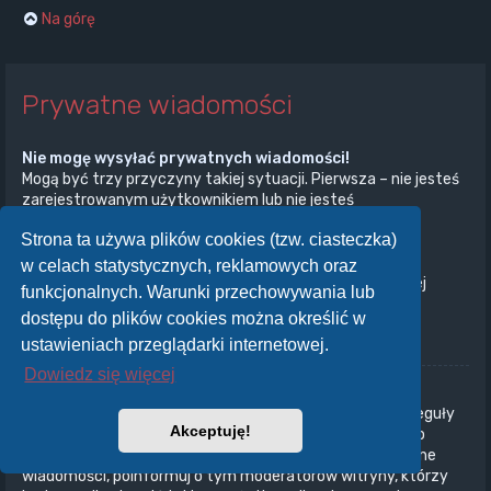
Na górę
Prywatne wiadomości
Nie mogę wysyłać prywatnych wiadomości!
Mogą być trzy przyczyny takiej sytuacji. Pierwsza – nie jesteś
zarejestrowanym użytkownikiem lub nie jesteś
zalogowany/zalogowana. Druga – administrator witryny
Strona ta używa plików cookies (tzw. ciasteczka)
wyłączył przesyłanie prywatnych wiadomości na całej
witrynie. Trzecia – administrator witryny uniemożliwił ci
w celach statystycznych, reklamowych oraz
przesyłanie prywatnych wiadomości. Aby uzyskać więcej
funkcjonalnych. Warunki przechowywania lub
informacji, skontaktuj się z administratorem witryny.
dostępu do plików cookies można określić w
Na górę
ustawieniach przeglądarki internetowej.
Dowiedz się więcej
Otrzymuję niechciane prywatne wiadomości!
W panelu użytkownika możesz, określając odpowiednie reguły
Akceptuję!
ustawić automatyczne usuwanie wiadomości od danego
nadawcy. Jeżeli otrzymujesz od kogoś obraźliwe prywatne
wiadomości, poinformuj o tym moderatorów witryny, którzy