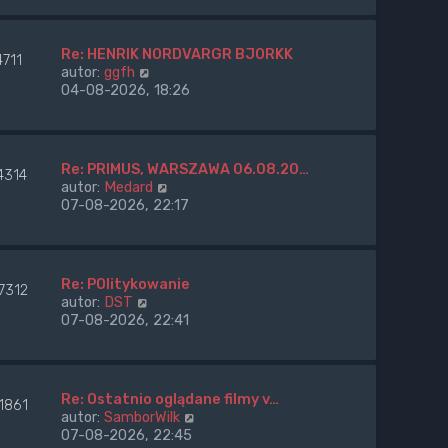
a
w
p
j
i
o
n
e
s
Re: HENRIK NORDVARGR BJORKK
o
4711
t
t
W
autor:
ggfh
w
l
y
04-08-2026, 18:26
s
n
ś
z
a
w
y
j
i
p
n
e
o
Re: PRIMUS, WARSZAWA 06.08.20…
o
4314
t
s
W
autor:
Medard
w
l
t
y
07-08-2026, 22:17
s
n
ś
z
a
w
y
j
i
p
n
e
o
Re: POlitykowanie
o
7312
t
s
W
autor:
DST
w
l
t
y
07-08-2026, 22:41
s
n
ś
z
a
w
y
j
i
p
n
e
o
Re: Ostatnio oglądane filmy v…
o
1861
t
s
W
autor:
SamborWilk
w
l
t
y
07-08-2026, 22:45
s
n