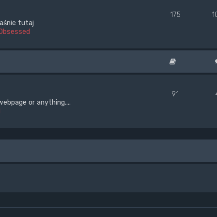
175
1
aśnie tutaj
Obsessed
91
webpage or anything....
d