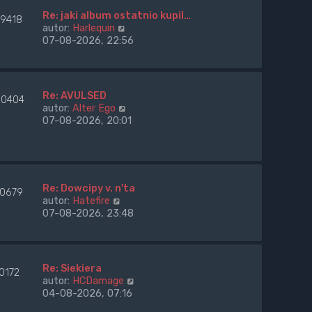
l
n
Re: jaki album ostatnio kupil…
39418
a
W
autor:
Harlequin
j
y
07-08-2026, 22:56
n
ś
o
w
w
i
s
e
Re: AVULSED
0404
z
t
W
autor:
Alter Ego
y
l
y
07-08-2026, 20:01
p
n
ś
o
a
w
s
j
i
t
n
e
o
t
Re: Dowcipy v. n'ta
w
60679
l
W
autor:
Hatefire
s
n
y
07-08-2026, 23:48
z
a
ś
y
j
w
p
n
i
o
o
e
s
Re: Siekiera
w
0172
t
t
W
autor:
HCDamage
s
l
y
04-08-2026, 07:16
z
n
ś
y