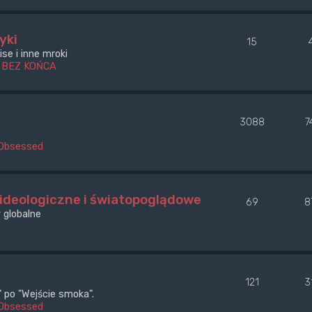
yki
15
se i inne mroki
 BEZ KOŃCA
3088
7
Obsessed
 ideologiczne i światopoglądowe
69
8
 globalne
121
3
po "Wejście smoka".
Obsessed