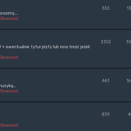
355
1
rosimy....
Obsessed
3302
35
wentualnie tytuł płyty lub inna treść jeżeli
Obsessed
443
1
uzyką...
Obsessed
839
4
Obsessed