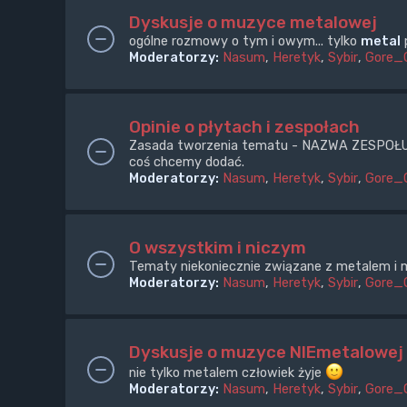
Dyskusje o muzyce metalowej
ogólne rozmowy o tym i owym... tylko
metal
p
Moderatorzy:
Nasum
,
Heretyk
,
Sybir
,
Gore_
Opinie o płytach i zespołach
Zasada tworzenia tematu - NAZWA ZESPOŁU + e
coś chcemy dodać.
Moderatorzy:
Nasum
,
Heretyk
,
Sybir
,
Gore_
O wszystkim i niczym
Tematy niekoniecznie związane z metalem i m
Moderatorzy:
Nasum
,
Heretyk
,
Sybir
,
Gore_
Dyskusje o muzyce NIEmetalowej
nie tylko metalem człowiek żyje
Moderatorzy:
Nasum
,
Heretyk
,
Sybir
,
Gore_