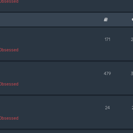
Obsessed
171
Obsessed
479
3
Obsessed
24
Obsessed