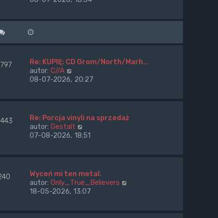
s
n
ś
z
a
w
y
j
i
p
n
e
o
o
t
s
w
l
t
s
n
Re: KUPIĘ: CD Grom/North/Marh…
2797
z
a
W
autor:
C//A
y
j
y
08-07-2026, 20:27
p
n
ś
o
o
w
s
w
i
t
s
e
Re: Porcja vinyli na sprzedaż
443
z
t
W
autor:
Gestalt
y
l
y
07-08-2026, 18:51
p
n
ś
o
a
w
s
j
i
t
n
e
Wyceń mi ten metal.
o
240
t
W
autor:
Only_True_Believers
w
l
y
18-05-2026, 13:07
s
n
ś
z
a
w
y
j
i