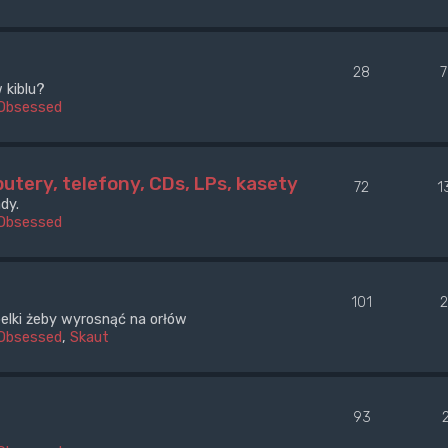
28
 kiblu?
Obsessed
utery, telefony, CDs, LPs, kasety
72
1
dy.
Obsessed
101
óbelki żeby wyrosnąć na orłów
Obsessed
,
Skaut
93