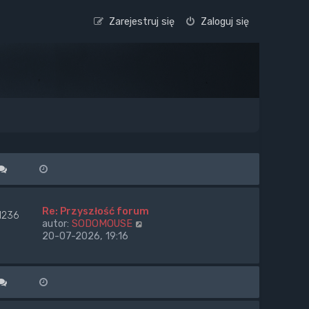
Zarejestruj się
Zaloguj się
Re: Przyszłość forum
1236
W
autor:
SODOMOUSE
y
20-07-2026, 19:16
ś
w
i
e
t