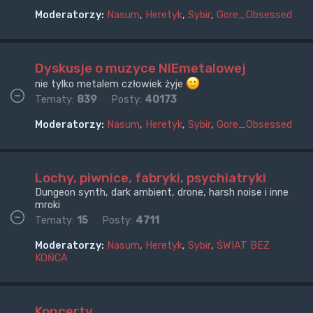
Moderatorzy:
Nasum
,
Heretyk
,
Sybir
,
Gore_Obsessed
Dyskusje o muzyce NIEmetalowej
nie tylko metalem człowiek żyje
Tematy:
839
Posty:
40173
Moderatorzy:
Nasum
,
Heretyk
,
Sybir
,
Gore_Obsessed
Lochy, piwnice, fabryki, psychiatryki
Dungeon synth, dark ambient, drone, harsh noise i inne
mroki
Tematy:
15
Posty:
4711
Moderatorzy:
Nasum
,
Heretyk
,
Sybir
,
ŚWIAT BEZ
KOŃCA
Koncerty