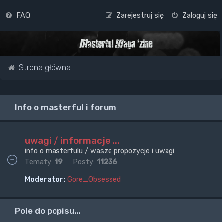
FAQ
Zarejestruj się
Zaloguj się
Strona główna
Info o masterful i forum
uwagi / informacje ...
info o masterfulu / wasze propozycje i uwagi
Tematy:
19
Posty:
11236
Moderator:
Gore_Obsessed
Pole do popisu...