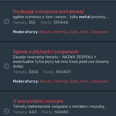
Dyskusje o muzyce metalowej
ogólne rozmowy o tym i owym... tylko
metal
prosimy....
Tematy:
355
Posty:
139448
Moderatorzy:
Nasum
,
Heretyk
,
Sybir
,
Gore_Obsessed
Opinie o płytach i zespołach
Zasada tworzenia tematu - NAZWA ZESPOŁU +
ewentualnie tytuł płyty lub inna treść jeżeli coś chcemy
dodać.
Tematy:
3302
Posty:
350407
Moderatorzy:
Nasum
,
Heretyk
,
Sybir
,
Gore_Obsessed
O wszystkim i niczym
Tematy niekoniecznie związane z metalem i muzyką...
Tematy:
443
Posty:
160686