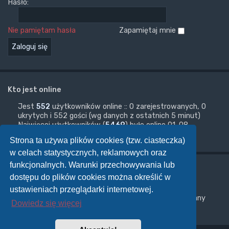
Hasło:
Nie pamiętam hasła
Zapamiętaj mnie
Kto jest online
Jest
552
użytkowników online :: 0 zarejestrowanych, 0
ukrytych i 552 gości (wg danych z ostatnich 5 minut)
Najwięcej użytkowników (
5469
) było online 01-08-
2026, 17:33
Strona ta używa plików cookies (tzw. ciasteczka)
w celach statystycznych, reklamowych oraz
funkcjonalnych. Warunki przechowywania lub
Statystyki
dostępu do plików cookies można określić w
Liczba postów:
933566
• Liczba tematów:
9498
•
ustawieniach przeglądarki internetowej.
Liczba użytkowników:
3658
• Ostatnio zarejestrowany
Dowiedz się więcej
użytkownik:
mawik65748