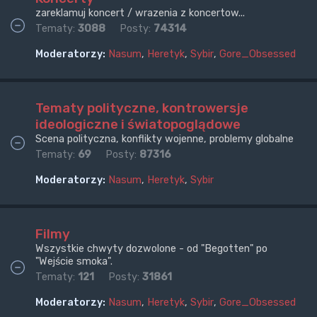
zareklamuj koncert / wrazenia z koncertow...
Tematy:
3088
Posty:
74314
Moderatorzy:
Nasum
,
Heretyk
,
Sybir
,
Gore_Obsessed
Tematy polityczne, kontrowersje
ideologiczne i światopoglądowe
Scena polityczna, konflikty wojenne, problemy globalne
Tematy:
69
Posty:
87316
Moderatorzy:
Nasum
,
Heretyk
,
Sybir
Filmy
Wszystkie chwyty dozwolone - od "Begotten" po
"Wejście smoka".
Tematy:
121
Posty:
31861
Moderatorzy:
Nasum
,
Heretyk
,
Sybir
,
Gore_Obsessed