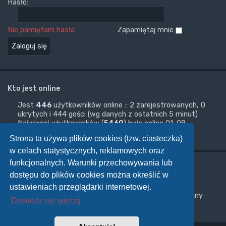
Hasło:
Nie pamiętam hasła
Zapamiętaj mnie
Kto jest online
Jest
446
użytkowników online :: 2 zarejestrowanych, 0
ukrytych i 444 gości (wg danych z ostatnich 5 minut)
Najwięcej użytkowników (
5469
) było online 01-08-
2026, 17:33
Strona ta używa plików cookies (tzw. ciasteczka)
w celach statystycznych, reklamowych oraz
funkcjonalnych. Warunki przechowywania lub
Statystyki
dostępu do plików cookies można określić w
Liczba postów:
933531
• Liczba tematów:
9497
•
ustawieniach przeglądarki internetowej.
Liczba użytkowników:
3658
• Ostatnio zarejestrowany
Dowiedz się więcej
użytkownik:
mawik65748