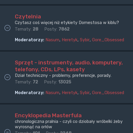
Czytelnia
Czytasz coś więcej niż etykiety Domestosa w kiblu?
Tematy:
28
Posty:
7862
Moderatorzy:
Nasum
,
Heretyk
,
Sybir
,
Gore_Obsessed
Sprzęt - instrumenty, audio, komputery,
telefony, CDs, LPs, kasety
Dział techniczny - problemy, preferencje, porady.
Tematy:
72
Posty:
13025
Moderatorzy:
Nasum
,
Heretyk
,
Sybir
,
Gore_Obsessed
Encyklopedia Masterfula
chronologiczna pralnia - czyli co dziobały wróbelki żeby
wyrosnąć na orłów