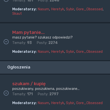
Tematy:
101
Posty:
2248
Moderatorzy:
Nasum
,
Heretyk
,
Sybir
,
Gore_Obsessed
,
Skaut
Mam pytanie...
masz pytanie? szukasz odpowiedzi?
Tematy:
93
Posty:
2274
Moderatorzy:
Nasum
,
Heretyk
,
Sybir
,
Gore_Obsessed
Ogłoszenia
szukam / kupię
poszukiwany, poszukiwna, poszukiwane...
Tematy:
171
Posty:
2797
Moderatorzy:
Nasum
,
Heretyk
,
Sybir
,
Gore_Obsessed