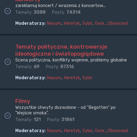
zareklamuj koncert / wrazenia z koncertow...
Tematy:
3088
Posty:
74314
Moderatorzy:
Nasum
,
Heretyk
,
Sybir
,
Gore_Obsessed
Tematy polityczne, kontrowersje
ideologiczne i światopoglądowe
Scena polityczna, konflikty wojenne, problemy globalne
Tematy:
69
Posty:
87316
Moderatorzy:
Nasum
,
Heretyk
,
Sybir
Filmy
Wszystkie chwyty dozwolone - od "Begotten" po
"Wejście smoka".
Tematy:
121
Posty:
31861
Moderatorzy:
Nasum
,
Heretyk
,
Sybir
,
Gore_Obsessed