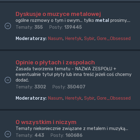
Dyskusje o muzyce metalowej
ogólne rozmowy o tym i owym... tylko
metal
prosimy....
Tematy:
355
Posty:
139445
Moderatorzy:
Nasum
,
Heretyk
,
Sybir
,
Gore_Obsessed
Opinie o płytach i zespołach
Zasada tworzenia tematu - NAZWA ZESPOŁU +
ewentualnie tytuł płyty lub inna treść jeżeli coś chcemy
dodać.
Tematy:
3302
Posty:
350407
Moderatorzy:
Nasum
,
Heretyk
,
Sybir
,
Gore_Obsessed
O wszystkim i niczym
Tematy niekoniecznie związane z metalem i muzyką...
Tematy:
443
Posty:
160686