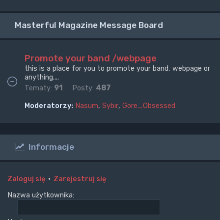
Masterful Magazine Message Board
Promote your band /webpage
this is a place for you to promote your band, webpage or
anything....
Tematy:
91
Posty:
487
Moderatorzy:
Nasum
,
Sybir
,
Gore_Obsessed
Informacje
Zaloguj się
•
Zarejestruj się
Nazwa użytkownika: