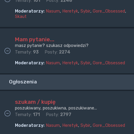
Tematy:
101
Posty:
2248
Moderatorzy:
Nasum
,
Heretyk
,
Sybir
,
Gore_Obsessed
,
Skaut
Mam pytanie...
masz pytanie? szukasz odpowiedzi?
Tematy:
93
Posty:
2274
Moderatorzy:
Nasum
,
Heretyk
,
Sybir
,
Gore_Obsessed
Ogłoszenia
szukam / kupię
poszukiwany, poszukiwna, poszukiwane...
Tematy:
171
Posty:
2797
Moderatorzy:
Nasum
,
Heretyk
,
Sybir
,
Gore_Obsessed