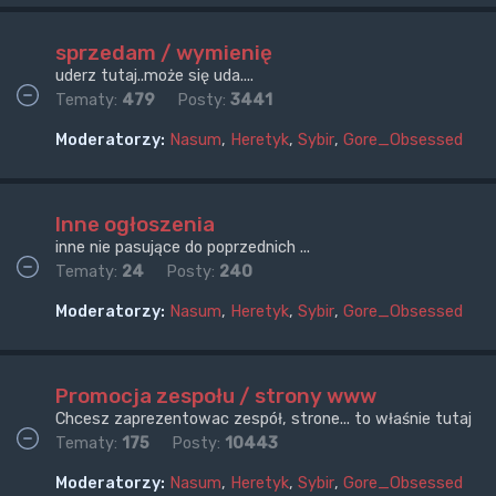
sprzedam / wymienię
uderz tutaj..może się uda....
Tematy:
479
Posty:
3441
Moderatorzy:
Nasum
,
Heretyk
,
Sybir
,
Gore_Obsessed
Inne ogłoszenia
inne nie pasujące do poprzednich ...
Tematy:
24
Posty:
240
Moderatorzy:
Nasum
,
Heretyk
,
Sybir
,
Gore_Obsessed
Promocja zespołu / strony www
Chcesz zaprezentowac zespół, strone... to właśnie tutaj
Tematy:
175
Posty:
10443
Moderatorzy:
Nasum
,
Heretyk
,
Sybir
,
Gore_Obsessed