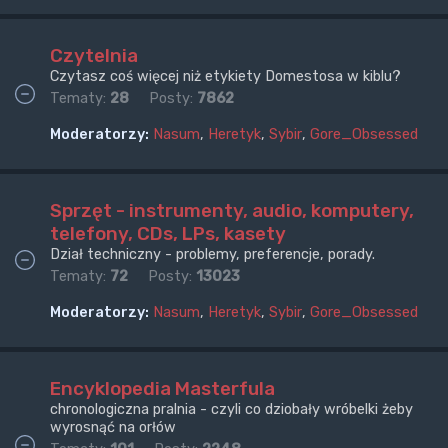
Czytelnia
Czytasz coś więcej niż etykiety Domestosa w kiblu?
Tematy:
28
Posty:
7862
Moderatorzy:
Nasum
,
Heretyk
,
Sybir
,
Gore_Obsessed
Sprzęt - instrumenty, audio, komputery,
telefony, CDs, LPs, kasety
Dział techniczny - problemy, preferencje, porady.
Tematy:
72
Posty:
13023
Moderatorzy:
Nasum
,
Heretyk
,
Sybir
,
Gore_Obsessed
Encyklopedia Masterfula
chronologiczna pralnia - czyli co dziobały wróbelki żeby
wyrosnąć na orłów