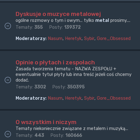
Dyskusje o muzyce metalowej
ogólne rozmowy o tym i owym... tylko
metal
prosimy....
Tematy:
355
Posty:
139372
Moderatorzy:
Nasum
,
Heretyk
,
Sybir
,
Gore_Obsessed
Opinie o płytach i zespołach
Zasada tworzenia tematu - NAZWA ZESPOŁU +
ewentualnie tytuł płyty lub inna treść jeżeli coś chcemy
dodać.
Tematy:
3302
Posty:
350395
Moderatorzy:
Nasum
,
Heretyk
,
Sybir
,
Gore_Obsessed
O wszystkim i niczym
Tematy niekoniecznie związane z metalem i muzyką...
Tematy:
443
Posty:
160666