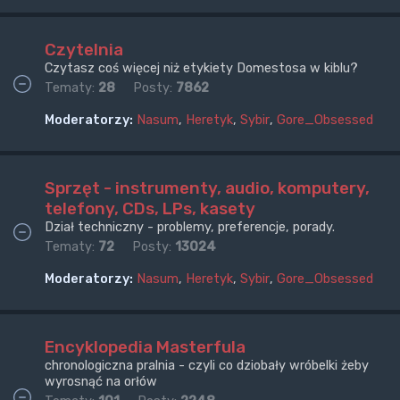
Czytelnia
Czytasz coś więcej niż etykiety Domestosa w kiblu?
Tematy:
28
Posty:
7862
Moderatorzy:
Nasum
,
Heretyk
,
Sybir
,
Gore_Obsessed
Sprzęt - instrumenty, audio, komputery,
telefony, CDs, LPs, kasety
Dział techniczny - problemy, preferencje, porady.
Tematy:
72
Posty:
13024
Moderatorzy:
Nasum
,
Heretyk
,
Sybir
,
Gore_Obsessed
Encyklopedia Masterfula
chronologiczna pralnia - czyli co dziobały wróbelki żeby
wyrosnąć na orłów