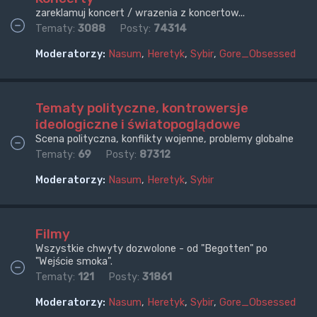
zareklamuj koncert / wrazenia z koncertow...
Tematy:
3088
Posty:
74314
Moderatorzy:
Nasum
,
Heretyk
,
Sybir
,
Gore_Obsessed
Tematy polityczne, kontrowersje
ideologiczne i światopoglądowe
Scena polityczna, konflikty wojenne, problemy globalne
Tematy:
69
Posty:
87312
Moderatorzy:
Nasum
,
Heretyk
,
Sybir
Filmy
Wszystkie chwyty dozwolone - od "Begotten" po
"Wejście smoka".
Tematy:
121
Posty:
31861
Moderatorzy:
Nasum
,
Heretyk
,
Sybir
,
Gore_Obsessed