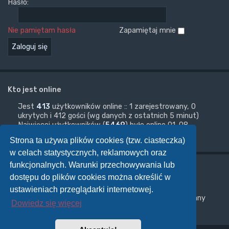
Hasło:
Nie pamiętam hasła
Zapamiętaj mnie
Kto jest online
Jest
413
użytkowników online :: 1 zarejestrowany, 0
ukrytych i 412 gości (wg danych z ostatnich 5 minut)
Najwięcej użytkowników (
5469
) było online 01-08-
2026, 17:33
Strona ta używa plików cookies (tzw. ciasteczka)
w celach statystycznych, reklamowych oraz
funkcjonalnych. Warunki przechowywania lub
Statystyki
dostępu do plików cookies można określić w
Liczba postów:
933518
• Liczba tematów:
9497
•
ustawieniach przeglądarki internetowej.
Liczba użytkowników:
3658
• Ostatnio zarejestrowany
Dowiedz się więcej
użytkownik:
mawik65748