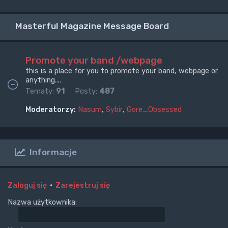
Masterful Magazine Message Board
Promote your band /webpage
this is a place for you to promote your band, webpage or
anything....
Tematy:
91
Posty:
487
Moderatorzy:
Nasum
,
Sybir
,
Gore_Obsessed
Informacje
Zaloguj się
•
Zarejestruj się
Nazwa użytkownika: