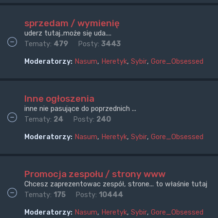
sprzedam / wymienię
uderz tutaj..może się uda....
Tematy:
479
Posty:
3443
Moderatorzy:
Nasum
,
Heretyk
,
Sybir
,
Gore_Obsessed
Inne ogłoszenia
inne nie pasujące do poprzednich ...
Tematy:
24
Posty:
240
Moderatorzy:
Nasum
,
Heretyk
,
Sybir
,
Gore_Obsessed
Promocja zespołu / strony www
Chcesz zaprezentowac zespół, strone... to właśnie tutaj
Tematy:
175
Posty:
10444
Moderatorzy:
Nasum
,
Heretyk
,
Sybir
,
Gore_Obsessed