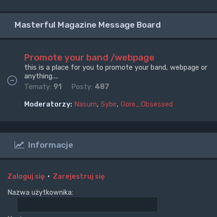
Masterful Magazine Message Board
Promote your band /webpage
this is a place for you to promote your band, webpage or
anything....
Tematy:
91
Posty:
487
Moderatorzy:
Nasum
,
Sybir
,
Gore_Obsessed
Informacje
Zaloguj się
•
Zarejestruj się
Nazwa użytkownika: