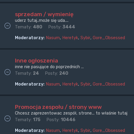
sprzedam / wymienię
uderz tutaj..może się uda....
Tematy:
480
Posty:
3444
Moderatorzy:
Nasum
,
Heretyk
,
Sybir
,
Gore_Obsessed
Inne ogłoszenia
inne nie pasujące do poprzednich ...
Tematy:
24
Posty:
240
Moderatorzy:
Nasum
,
Heretyk
,
Sybir
,
Gore_Obsessed
Promocja zespołu / strony www
Chcesz zaprezentowac zespół, strone... to właśnie tutaj
Tematy:
175
Posty:
10446
Moderatorzy:
Nasum
,
Heretyk
,
Sybir
,
Gore_Obsessed