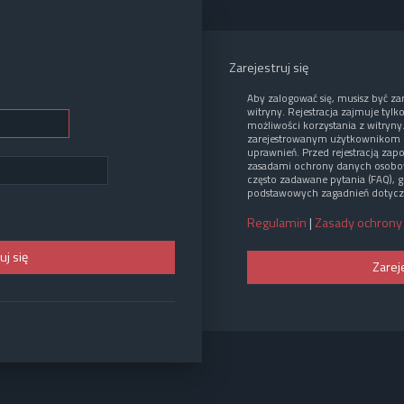
Zarejestruj się
Aby zalogować się, musisz być z
witryny. Rejestracja zajmuje tylk
możliwości korzystania z witryny
zarejestrowanym użytkownikom 
uprawnień. Przed rejestracją zap
zasadami ochrony danych osobo
często zadawane pytania (FAQ), g
podstawowych zagadnień dotycz
Regulamin
|
Zasady ochrony
Zarej