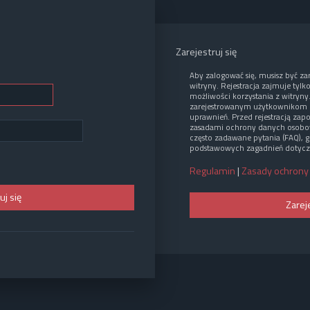
Zarejestruj się
Aby zalogować się, musisz być z
witryny. Rejestracja zajmuje tylk
możliwości korzystania z witryny
zarejestrowanym użytkownikom 
uprawnień. Przed rejestracją zap
zasadami ochrony danych osobo
często zadawane pytania (FAQ), g
podstawowych zagadnień dotycz
Regulamin
|
Zasady ochrony
Zarej