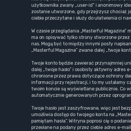
użytkownika zwany „user-id” i anonimowy iden
zostanie utworzone, gdy przejrzysz chociaż j
ciebie przeczytane i służy do ułatwienia ci na
W czasie przeglądania „Masterful Magazine” 
ma on opisywać tylko strony stworzone przez 
nas. Mogą być to między innymi posty napisa
„Masterful Magazine” zwane dalej „twoje konto”
Twoje konto będzie zawierać przynajmniej un
dalej „twoje hasło” i osobisty aktywny adres 
chronione przez prawa dotyczące ochrony d
informacji przy rejestracji, i to my ustalamy
twoim koncie są wyświetlane publicznie. Co w
automatycznie generowanych przez oprogram
Twoje hasło jest zaszyfrowane, więc jest bez
umożliwia dostęp do twojego konta na „Maste
pamiętam hasła”. Witryna poprosi cię o podan
przesłane na podany przez ciebie adres e-mai