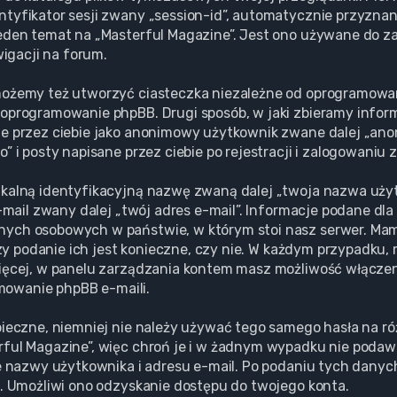
tyfikator sesji zwany „session-id”, automatycznie przyznane
eden temat na „Masterful Magazine”. Jest ono używane do zap
wigacji na forum.
możemy też utworzyć ciasteczka niezależne od oprogramowan
oprogramowanie phpBB. Drugi sposób, w jaki zbieramy informa
ne przez ciebie jako anonimowy użytkownik zwane dalej „ano
 i posty napisane przez ciebie po rejestracji i zalogowaniu 
ikalną identyfikacyjną nazwę zwaną dalej „twoja nazwa uż
e-mail zwany dalej „twój adres e-mail”. Informacje podane dl
anych osobowych w państwie, w którym stoi nasz serwer. 
 czy podanie ich jest konieczne, czy nie. W każdym przypadku
ięcej, w panelu zarządzania kontem masz możliwość włączeni
owanie phpBB e-maili.
pieczne, niemniej nie należy używać tego samego hasła na r
rful Magazine”, więc chroń je i w żadnym wypadku nie poda
ie nazwy użytkownika i adresu e-mail. Po podaniu tych dany
l. Umożliwi ono odzyskanie dostępu do twojego konta.