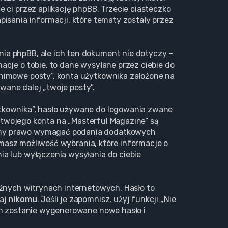
 ci przez aplikację phpBB. Trzecie ciasteczko
isania informacji, które tematy zostały przez
ia phpBB, ale ich ten dokument nie dotyczy –
cje o tobie, to dane wysyłane przez ciebie do
nimowe posty”, konta użytkownika założone na
zwane dalej „twoje posty”.
ytkownika”, hasło używane do logowania zwane
a twojego konta na „Masterful Magazine” są
Mamy prawo wymagać podania dodatkowych
, masz możliwość wybrania, które informacje o
a lub wyłączenia wysyłania do ciebie
óżnych witrynach internetowych. Hasło to
waj
nikomu
. Jeśli je zapomnisz, użyj funkcji „Nie
ch zostanie wygenerowane nowe hasło i