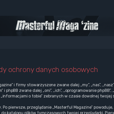
ady ochrony danych osobowych
gazine” i firmy stowarzyszone zwane dalej „my”, „nas”, „nasz”
i phpBB zwane dalej „oni”, „ich”, „oprogramowanie phpBB”, 
 „informacjami o tobie” zebranych w czasie dowolnej twojej s
. Po pierwsze, przeglądanie „Masterful Magazine” powoduje, 
 do katalogu plików tymczasowych twojej przeglądarki. Pier