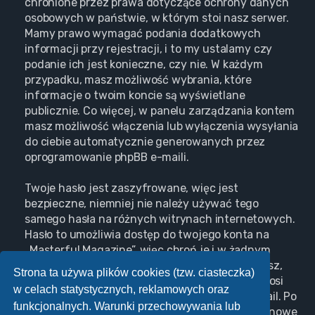
chronione przez prawa dotyczące ochrony danych
osobowych w państwie, w którym stoi nasz serwer.
Mamy prawo wymagać podania dodatkowych
informacji przy rejestracji, i to my ustalamy czy
podanie ich jest konieczne, czy nie. W każdym
przypadku, masz możliwość wybrania, które
informacje o twoim koncie są wyświetlane
publicznie. Co więcej, w panelu zarządzania kontem
masz możliwość włączenia lub wyłączenia wysyłania
do ciebie automatycznie generowanych przez
oprogramowanie phpBB e-maili.
Twoje hasło jest zaszyfrowane, więc jest
bezpieczne, niemniej nie należy używać tego
samego hasła na różnych witrynach internetowych.
Hasło to umożliwia dostęp do twojego konta na
„Masterful Magazine”, więc chroń je i w żadnym
wypadku nie podawaj
nikomu
. Jeśli je zapomnisz,
Strona ta używa plików cookies (tzw. ciasteczka)
użyj funkcji „Nie pamiętam hasła”. Witryna poprosi
w celach statystycznych, reklamowych oraz
cię o podanie nazwy użytkownika i adresu e-mail. Po
funkcjonalnych. Warunki przechowywania lub
podaniu tych danych zostanie wygenerowane nowe