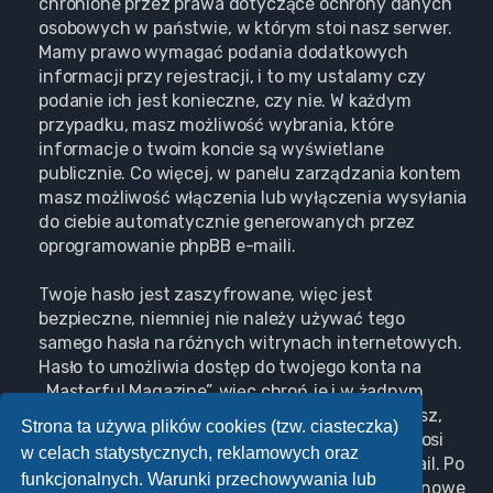
chronione przez prawa dotyczące ochrony danych
osobowych w państwie, w którym stoi nasz serwer.
Mamy prawo wymagać podania dodatkowych
informacji przy rejestracji, i to my ustalamy czy
podanie ich jest konieczne, czy nie. W każdym
przypadku, masz możliwość wybrania, które
informacje o twoim koncie są wyświetlane
publicznie. Co więcej, w panelu zarządzania kontem
masz możliwość włączenia lub wyłączenia wysyłania
do ciebie automatycznie generowanych przez
oprogramowanie phpBB e-maili.
Twoje hasło jest zaszyfrowane, więc jest
bezpieczne, niemniej nie należy używać tego
samego hasła na różnych witrynach internetowych.
Hasło to umożliwia dostęp do twojego konta na
„Masterful Magazine”, więc chroń je i w żadnym
wypadku nie podawaj
nikomu
. Jeśli je zapomnisz,
Strona ta używa plików cookies (tzw. ciasteczka)
użyj funkcji „Nie pamiętam hasła”. Witryna poprosi
w celach statystycznych, reklamowych oraz
cię o podanie nazwy użytkownika i adresu e-mail. Po
funkcjonalnych. Warunki przechowywania lub
podaniu tych danych zostanie wygenerowane nowe