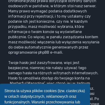
chronione przez prawa dotyczące ochrony danych
osobowych w państwie, w którym stoi nasz serwer.
Mamy prawo wymagać podania dodatkowych
informacji przy rejestracji, i to my ustalamy czy
podanie ich jest konieczne, czy nie. W każdym
przypadku, masz możliwość wybrania, które
informacje o twoim koncie są wyświetlane
publicznie. Co więcej, w panelu zarządzania kontem
masz możliwość włączenia lub wyłączenia wysyłania
do ciebie automatycznie generowanych przez
oprogramowanie phpBB e-maili.
Twoje hasło jest zaszyfrowane, więc jest
bezpieczne, niemniej nie należy używać tego
samego hasła na różnych witrynach internetowych.
Hasło to umożliwia dostęp do twojego konta na
„Masterful Magazine”, więc chroń je i w żadnym
wypadku nie podawaj
nikomu
. Jeśli je zapomnisz,
Strona ta używa plików cookies (tzw. ciasteczka)
użyj funkcji „Nie pamiętam hasła”. Witryna poprosi
w celach statystycznych, reklamowych oraz
cię o podanie nazwy użytkownika i adresu e-mail. Po
funkcjonalnych. Warunki przechowywania lub
podaniu tych danych zostanie wygenerowane nowe