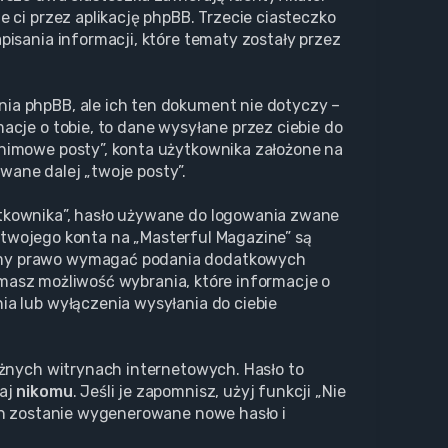
 ci przez aplikację phpBB. Trzecie ciasteczko
isania informacji, które tematy zostały przez
ia phpBB, ale ich ten dokument nie dotyczy –
cje o tobie, to dane wysyłane przez ciebie do
nimowe posty”, konta użytkownika założone na
zwane dalej „twoje posty”.
ytkownika”, hasło używane do logowania zwane
a twojego konta na „Masterful Magazine” są
Mamy prawo wymagać podania dodatkowych
, masz możliwość wybrania, które informacje o
a lub wyłączenia wysyłania do ciebie
óżnych witrynach internetowych. Hasło to
waj
nikomu
. Jeśli je zapomnisz, użyj funkcji „Nie
ch zostanie wygenerowane nowe hasło i