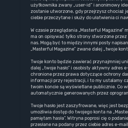
użytkownika zwany „user-id” i anonimowy iden
zostanie utworzone, gdy przejrzysz chociaż j
ciebie przeczytane i służy do ułatwienia ci na
W czasie przeglądania „Masterful Magazine” 
ma on opisywać tylko strony stworzone przez 
nas. Mogą być to między innymi posty napisa
„Masterful Magazine” zwane dalej „twoje konto”
Twoje konto będzie zawierać przynajmniej un
dalej „twoje hasło” i osobisty aktywny adres 
chronione przez prawa dotyczące ochrony d
informacji przy rejestracji, i to my ustalamy
twoim koncie są wyświetlane publicznie. Co w
automatycznie generowanych przez oprogram
Twoje hasło jest zaszyfrowane, więc jest bez
umożliwia dostęp do twojego konta na „Maste
pamiętam hasła”. Witryna poprosi cię o podan
przesłane na podany przez ciebie adres e-mai