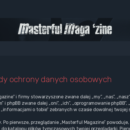
ady ochrony danych osobowych
gazine” i firmy stowarzyszone zwane dalej „my”, „nas”, „nasz”
i phpBB zwane dalej „oni”, „ich”, „oprogramowanie phpBB”, 
 „informacjami o tobie” zebranych w czasie dowolnej twojej s
. Po pierwsze, przeglądanie „Masterful Magazine” powoduje, 
 do katalogu plików tymczasowych twojej przeglądarki. Pier