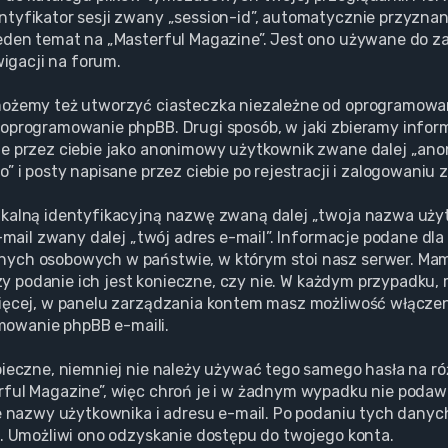
tyfikator sesji zwany „session-id”, automatycznie przyznane
eden temat na „Masterful Magazine”. Jest ono używane do zap
wigacji na forum.
możemy też utworzyć ciasteczka niezależne od oprogramowan
oprogramowanie phpBB. Drugi sposób, w jaki zbieramy informa
ne przez ciebie jako anonimowy użytkownik zwane dalej „ano
 i posty napisane przez ciebie po rejestracji i zalogowaniu 
ikalną identyfikacyjną nazwę zwaną dalej „twoja nazwa uż
e-mail zwany dalej „twój adres e-mail”. Informacje podane dl
anych osobowych w państwie, w którym stoi nasz serwer. 
 czy podanie ich jest konieczne, czy nie. W każdym przypadku
ięcej, w panelu zarządzania kontem masz możliwość włączeni
owanie phpBB e-maili.
pieczne, niemniej nie należy używać tego samego hasła na r
rful Magazine”, więc chroń je i w żadnym wypadku nie poda
ie nazwy użytkownika i adresu e-mail. Po podaniu tych dany
l. Umożliwi ono odzyskanie dostępu do twojego konta.