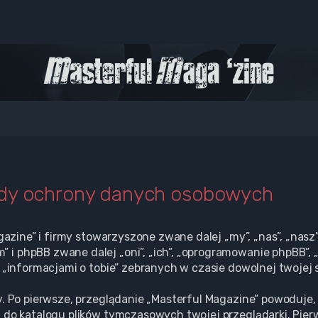
ady ochrony danych osobowych
gazine” i firmy stowarzyszone zwane dalej „my”, „nas”, „nasz”
i phpBB zwane dalej „oni”, „ich”, „oprogramowanie phpBB”, 
 „informacjami o tobie” zebranych w czasie dowolnej twojej s
. Po pierwsze, przeglądanie „Masterful Magazine” powoduje, 
 do katalogu plików tymczasowych twojej przeglądarki. Pier