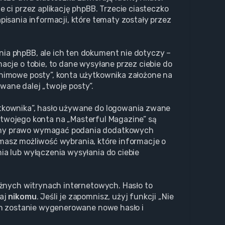
 ci przez aplikację phpBB. Trzecie ciasteczko
isania informacji, które tematy zostały przez
ia phpBB, ale ich ten dokument nie dotyczy –
cje o tobie, to dane wysyłane przez ciebie do
nimowe posty”, konta użytkownika założone na
zwane dalej „twoje posty”.
ytkownika”, hasło używane do logowania zwane
a twojego konta na „Masterful Magazine” są
Mamy prawo wymagać podania dodatkowych
, masz możliwość wybrania, które informacje o
a lub wyłączenia wysyłania do ciebie
óżnych witrynach internetowych. Hasło to
waj
nikomu
. Jeśli je zapomnisz, użyj funkcji „Nie
ch zostanie wygenerowane nowe hasło i