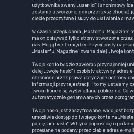
użytkownika zwany „user-id” i anonimowy iden
zostanie utworzone, gdy przejrzysz chociaż j
ciebie przeczytane i służy do ułatwienia ci na
W czasie przeglądania „Masterful Magazine” 
ma on opisywać tylko strony stworzone przez 
nas. Mogą być to między innymi posty napisa
„Masterful Magazine” zwane dalej „twoje konto”
Twoje konto będzie zawierać przynajmniej un
dalej „twoje hasło” i osobisty aktywny adres 
chronione przez prawa dotyczące ochrony d
informacji przy rejestracji, i to my ustalamy
twoim koncie są wyświetlane publicznie. Co w
automatycznie generowanych przez oprogram
Twoje hasło jest zaszyfrowane, więc jest bez
umożliwia dostęp do twojego konta na „Maste
pamiętam hasła”. Witryna poprosi cię o podan
przesłane na podany przez ciebie adres e-mai