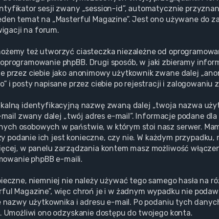
tyfikator sesji zwany „session-id”, automatycznie przyznane
eden temat na „Masterful Magazine”. Jest ono używane do zap
wigacji na forum.
możemy też utworzyć ciasteczka niezależne od oprogramowan
oprogramowanie phpBB. Drugi sposób, w jaki zbieramy informa
ne przez ciebie jako anonimowy użytkownik zwane dalej „ano
 i posty napisane przez ciebie po rejestracji i zalogowaniu 
ikalną identyfikacyjną nazwę zwaną dalej „twoja nazwa uż
e-mail zwany dalej „twój adres e-mail”. Informacje podane dl
anych osobowych w państwie, w którym stoi nasz serwer. 
 czy podanie ich jest konieczne, czy nie. W każdym przypadku
ięcej, w panelu zarządzania kontem masz możliwość włączeni
owanie phpBB e-maili.
pieczne, niemniej nie należy używać tego samego hasła na r
rful Magazine”, więc chroń je i w żadnym wypadku nie poda
ie nazwy użytkownika i adresu e-mail. Po podaniu tych dany
l. Umożliwi ono odzyskanie dostępu do twojego konta.