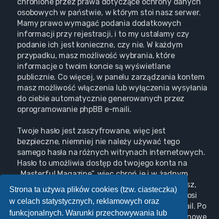
chronione przez prawa dotyczące ochrony danych
osobowych w państwie, w którym stoi nasz serwer.
Mamy prawo wymagać podania dodatkowych
informacji przy rejestracji, i to my ustalamy czy
podanie ich jest konieczne, czy nie. W każdym
przypadku, masz możliwość wybrania, które
informacje o twoim koncie są wyświetlane
publicznie. Co więcej, w panelu zarządzania kontem
masz możliwość włączenia lub wyłączenia wysyłania
do ciebie automatycznie generowanych przez
oprogramowanie phpBB e-maili.
Twoje hasło jest zaszyfrowane, więc jest
bezpieczne, niemniej nie należy używać tego
samego hasła na różnych witrynach internetowych.
Hasło to umożliwia dostęp do twojego konta na
„Masterful Magazine”, więc chroń je i w żadnym
wypadku nie podawaj
nikomu
. Jeśli je zapomnisz,
Strona ta używa plików cookies (tzw. ciasteczka)
użyj funkcji „Nie pamiętam hasła”. Witryna poprosi
w celach statystycznych, reklamowych oraz
cię o podanie nazwy użytkownika i adresu e-mail. Po
funkcjonalnych. Warunki przechowywania lub
podaniu tych danych zostanie wygenerowane nowe