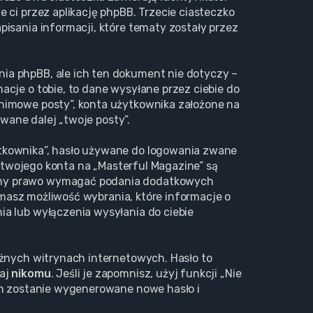
 ci przez aplikację phpBB. Trzecie ciasteczko
isania informacji, które tematy zostały przez
ia phpBB, ale ich ten dokument nie dotyczy –
cje o tobie, to dane wysyłane przez ciebie do
nimowe posty”, konta użytkownika założone na
zwane dalej „twoje posty”.
ytkownika”, hasło używane do logowania zwane
a twojego konta na „Masterful Magazine” są
Mamy prawo wymagać podania dodatkowych
, masz możliwość wybrania, które informacje o
a lub wyłączenia wysyłania do ciebie
óżnych witrynach internetowych. Hasło to
waj
nikomu
. Jeśli je zapomnisz, użyj funkcji „Nie
ch zostanie wygenerowane nowe hasło i