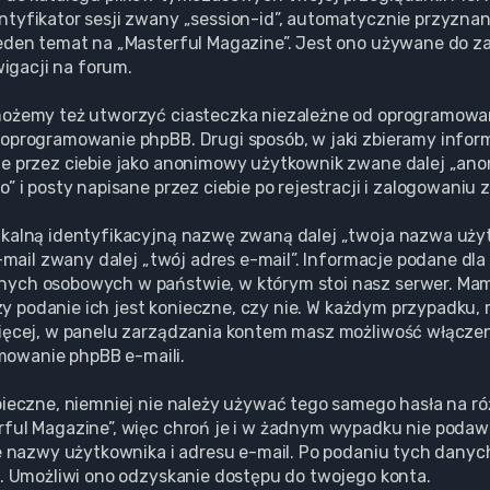
tyfikator sesji zwany „session-id”, automatycznie przyznane
eden temat na „Masterful Magazine”. Jest ono używane do zap
wigacji na forum.
możemy też utworzyć ciasteczka niezależne od oprogramowan
oprogramowanie phpBB. Drugi sposób, w jaki zbieramy informa
ne przez ciebie jako anonimowy użytkownik zwane dalej „ano
 i posty napisane przez ciebie po rejestracji i zalogowaniu 
ikalną identyfikacyjną nazwę zwaną dalej „twoja nazwa uż
e-mail zwany dalej „twój adres e-mail”. Informacje podane dl
anych osobowych w państwie, w którym stoi nasz serwer. 
 czy podanie ich jest konieczne, czy nie. W każdym przypadku
ięcej, w panelu zarządzania kontem masz możliwość włączeni
owanie phpBB e-maili.
pieczne, niemniej nie należy używać tego samego hasła na r
rful Magazine”, więc chroń je i w żadnym wypadku nie poda
ie nazwy użytkownika i adresu e-mail. Po podaniu tych dany
l. Umożliwi ono odzyskanie dostępu do twojego konta.