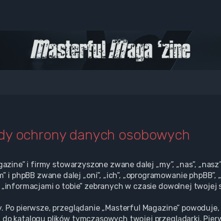
ady ochrony danych osobowych
gazine” i firmy stowarzyszone zwane dalej „my”, „nas”, „nasz”
i phpBB zwane dalej „oni”, „ich”, „oprogramowanie phpBB”, 
 „informacjami o tobie” zebranych w czasie dowolnej twojej s
. Po pierwsze, przeglądanie „Masterful Magazine” powoduje, 
 do katalogu plików tymczasowych twojej przeglądarki. Pier