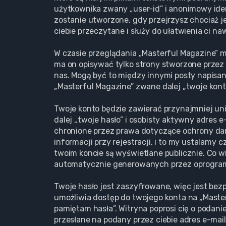
użytkownika zwany „user-id” i anonimowy iden
zostanie utworzone, gdy przejrzysz chociaż j
ciebie przeczytane i służy do ułatwienia ci na
W czasie przeglądania „Masterful Magazine” 
ma on opisywać tylko strony stworzone przez 
nas. Mogą być to między innymi posty napisa
„Masterful Magazine” zwane dalej „twoje konto”
Twoje konto będzie zawierać przynajmniej un
dalej „twoje hasło” i osobisty aktywny adres 
chronione przez prawa dotyczące ochrony d
informacji przy rejestracji, i to my ustalamy
twoim koncie są wyświetlane publicznie. Co w
automatycznie generowanych przez oprogram
Twoje hasło jest zaszyfrowane, więc jest bez
umożliwia dostęp do twojego konta na „Maste
pamiętam hasła”. Witryna poprosi cię o podan
przesłane na podany przez ciebie adres e-mai