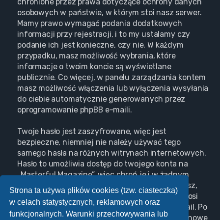
chronione przez prawa dotyczące ochrony danych
osobowych w państwie, w którym stoi nasz serwer.
Mamy prawo wymagać podania dodatkowych
informacji przy rejestracji, i to my ustalamy czy
podanie ich jest konieczne, czy nie. W każdym
przypadku, masz możliwość wybrania, które
informacje o twoim koncie są wyświetlane
publicznie. Co więcej, w panelu zarządzania kontem
masz możliwość włączenia lub wyłączenia wysyłania
do ciebie automatycznie generowanych przez
oprogramowanie phpBB e-maili.
Twoje hasło jest zaszyfrowane, więc jest
bezpieczne, niemniej nie należy używać tego
samego hasła na różnych witrynach internetowych.
Hasło to umożliwia dostęp do twojego konta na
„Masterful Magazine”, więc chroń je i w żadnym
wypadku nie podawaj
nikomu
. Jeśli je zapomnisz,
Strona ta używa plików cookies (tzw. ciasteczka)
użyj funkcji „Nie pamiętam hasła”. Witryna poprosi
w celach statystycznych, reklamowych oraz
cię o podanie nazwy użytkownika i adresu e-mail. Po
funkcjonalnych. Warunki przechowywania lub
podaniu tych danych zostanie wygenerowane nowe