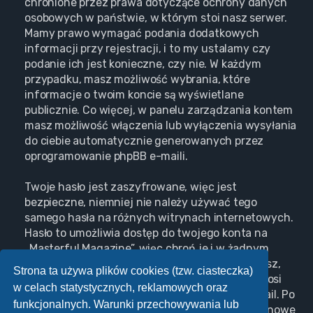
chronione przez prawa dotyczące ochrony danych
osobowych w państwie, w którym stoi nasz serwer.
Mamy prawo wymagać podania dodatkowych
informacji przy rejestracji, i to my ustalamy czy
podanie ich jest konieczne, czy nie. W każdym
przypadku, masz możliwość wybrania, które
informacje o twoim koncie są wyświetlane
publicznie. Co więcej, w panelu zarządzania kontem
masz możliwość włączenia lub wyłączenia wysyłania
do ciebie automatycznie generowanych przez
oprogramowanie phpBB e-maili.
Twoje hasło jest zaszyfrowane, więc jest
bezpieczne, niemniej nie należy używać tego
samego hasła na różnych witrynach internetowych.
Hasło to umożliwia dostęp do twojego konta na
„Masterful Magazine”, więc chroń je i w żadnym
wypadku nie podawaj
nikomu
. Jeśli je zapomnisz,
Strona ta używa plików cookies (tzw. ciasteczka)
użyj funkcji „Nie pamiętam hasła”. Witryna poprosi
w celach statystycznych, reklamowych oraz
cię o podanie nazwy użytkownika i adresu e-mail. Po
funkcjonalnych. Warunki przechowywania lub
podaniu tych danych zostanie wygenerowane nowe