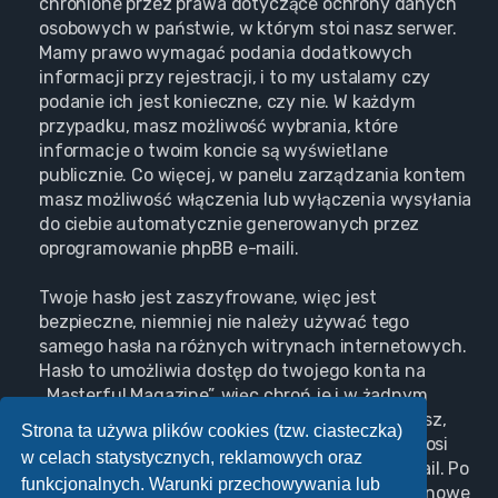
chronione przez prawa dotyczące ochrony danych
osobowych w państwie, w którym stoi nasz serwer.
Mamy prawo wymagać podania dodatkowych
informacji przy rejestracji, i to my ustalamy czy
podanie ich jest konieczne, czy nie. W każdym
przypadku, masz możliwość wybrania, które
informacje o twoim koncie są wyświetlane
publicznie. Co więcej, w panelu zarządzania kontem
masz możliwość włączenia lub wyłączenia wysyłania
do ciebie automatycznie generowanych przez
oprogramowanie phpBB e-maili.
Twoje hasło jest zaszyfrowane, więc jest
bezpieczne, niemniej nie należy używać tego
samego hasła na różnych witrynach internetowych.
Hasło to umożliwia dostęp do twojego konta na
„Masterful Magazine”, więc chroń je i w żadnym
wypadku nie podawaj
nikomu
. Jeśli je zapomnisz,
Strona ta używa plików cookies (tzw. ciasteczka)
użyj funkcji „Nie pamiętam hasła”. Witryna poprosi
w celach statystycznych, reklamowych oraz
cię o podanie nazwy użytkownika i adresu e-mail. Po
funkcjonalnych. Warunki przechowywania lub
podaniu tych danych zostanie wygenerowane nowe