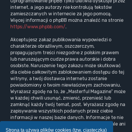
Oprogramowanie phpBB tylko ułatwia dyskusje przez
internet, a jego autorzy nie kontrolują tekstów
zamieszczanych w internecie za jego pomocą.
Więcej informacji o phpBB można znaleźć na stronie
https://www.phpbb.com/
.
Akceptujesz zakaz publikowania wypowiedzi o
charakterze obraźliwym, oszczerczym,
propagującym treści niezgodne z polskim prawem
lub naruszającym cudze prawa autorskie i dobra
osobiste. Naruszenie tego zakazu może skutkować
dla ciebie całkowitym zablokowaniem dostępu do tej
witryny, a twój dostawca internetu zostanie
powiadomiony o twoim niewłaściwym zachowaniu.
Wyrażasz zgodę na to, że „Masterful Magazine” może
w każdej chwili usunąć, zmienić, przenieść lub
zamknąć każdy twój temat, post. Wyrażasz zgodę na
zapisywanie wszystkich podanych przez ciebie
informacji w naszej bazie danych. Informacje te nie
będą przekazywane nikomu bez twojej zgody, ale ani
Strona ta używa plików cookies (tzw. ciasteczka)
„Masterful Magazine”, ani phpBB nie ponosi