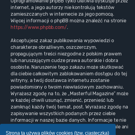
Oprogramowanie phpBB tylko ułatwia dyskusje przez
internet, a jego autorzy nie kontrolują tekstów
zamieszczanych w internecie za jego pomocą.
Więcej informacji o phpBB można znaleźć na stronie
https://www.phpbb.com/
.
Akceptujesz zakaz publikowania wypowiedzi o
charakterze obraźliwym, oszczerczym,
propagującym treści niezgodne z polskim prawem
lub naruszającym cudze prawa autorskie i dobra
osobiste. Naruszenie tego zakazu może skutkować
dla ciebie całkowitym zablokowaniem dostępu do tej
witryny, a twój dostawca internetu zostanie
powiadomiony o twoim niewłaściwym zachowaniu.
Wyrażasz zgodę na to, że „Masterful Magazine” może
w każdej chwili usunąć, zmienić, przenieść lub
zamknąć każdy twój temat, post. Wyrażasz zgodę na
zapisywanie wszystkich podanych przez ciebie
informacji w naszej bazie danych. Informacje te nie
będą przekazywane nikomu bez twojej zgody, ale ani
Strona ta używa plików cookies (tzw. ciasteczka)
„Masterful Magazine”, ani phpBB nie ponosi