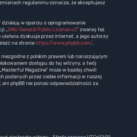
o zmianach regulaminu oznacza, że akceptujesz
s” działają w oparciu o oprogramowanie
ji „
GNU General Public License v2
” zwanej też
ułatwia dyskusje przez internet, a jego autorzy
aleźć na stronie
https://www.phpbb.com/
.
i niezgodne z polskim prawem lub naruszającym
blokowaniem dostępu do tej witryny, a twój
„Masterful Magazine” może w każdej chwili
ch podanych przez ciebie informacji w naszej
, ani phpBB nie ponosi odpowiedzialności za
suń ciasteczka witryny
Strefa czasowa
UTC+02:00