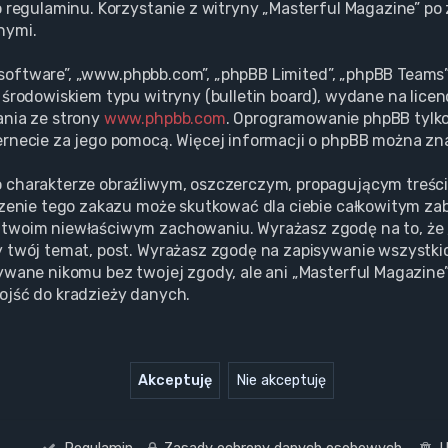
o regulaminu. Korzystanie z witryny „Masterful Magazine” p
nymi.
BB software”, „www.phpbb.com”, „phpBB Limited”, „phpBB Team
środowiskiem typu witryny (bulletin board), wydane na licenc
ania ze strony
www.phpbb.com
. Oprogramowanie phpBB tylko 
rnecie za jego pomocą. Więcej informacji o phpBB można zn
 charakterze obraźliwym, oszczerczym, propagującym treśc
szenie tego zakazu może skutkować dla ciebie całkowitym za
twoim niewłaściwym zachowaniu. Wyrażasz zgodę na to, że 
 twój temat, post. Wyrażasz zgodę na zapisywanie wszystki
ywane nikomu bez twojej zgody, ale ani „Masterful Magazine”
ojść do kradzieży danych.
Regulamin
Zasady ochrony danych osobowych
U