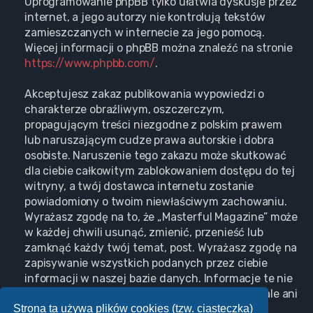
Oprogramowanie phpBB tylko ułatwia dyskusje przez
internet, a jego autorzy nie kontrolują tekstów
zamieszczanych w internecie za jego pomocą.
Więcej informacji o phpBB można znaleźć na stronie
https://www.phpbb.com/
.
Akceptujesz zakaz publikowania wypowiedzi o
charakterze obraźliwym, oszczerczym,
propagującym treści niezgodne z polskim prawem
lub naruszającym cudze prawa autorskie i dobra
osobiste. Naruszenie tego zakazu może skutkować
dla ciebie całkowitym zablokowaniem dostępu do tej
witryny, a twój dostawca internetu zostanie
powiadomiony o twoim niewłaściwym zachowaniu.
Wyrażasz zgodę na to, że „Masterful Magazine” może
w każdej chwili usunąć, zmienić, przenieść lub
zamknąć każdy twój temat, post. Wyrażasz zgodę na
zapisywanie wszystkich podanych przez ciebie
informacji w naszej bazie danych. Informacje te nie
będą przekazywane nikomu bez twojej zgody, ale ani
Strona ta używa plików cookies (tzw. ciasteczka)
„Masterful Magazine”, ani phpBB nie ponosi