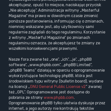
akceptujesz, opuść to miejsce, naciskając przycisk
„Nie akceptuję”. Administracja witryny „Masterful
Magazine” ma prawo w dowolnym czasie zmienić
poniższe postanowienia, informując cię o zmianach,
niemniej wskazane jest, aby użytkownicy sami
regularnie zaglądali do tego regulaminu. Korzystanie
z witryny „Masterful Magazine” po zmianach
regulaminu oznacza, że akceptujesz te zmiany ze
wszelkimi konsekwencjami prawnymi.
Nasze fora zwane też „one”, „ich”, „je”, „phpBB
software”, „www.phpbb.com”, „phpBB Limited”,
„phpBB Teams” działają w oparciu o oprogramowanie
wykorzystujące technologię phpBB, która jest
środowiskiem typu witryny (bulletin board), wydane
na licencji „
GNU General Public License v2
” zwanej
też „GPL”. Oprogramowanie jest dostępne do
pobrania ze strony
www.phpbb.com
.
Oprogramowanie phpBB tylko ułatwia dyskusje przez
internet, a jego autorzy nie kontrolują tekstów