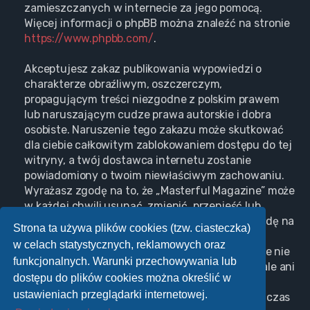
zamieszczanych w internecie za jego pomocą.
Więcej informacji o phpBB można znaleźć na stronie
https://www.phpbb.com/
.
Akceptujesz zakaz publikowania wypowiedzi o
charakterze obraźliwym, oszczerczym,
propagującym treści niezgodne z polskim prawem
lub naruszającym cudze prawa autorskie i dobra
osobiste. Naruszenie tego zakazu może skutkować
dla ciebie całkowitym zablokowaniem dostępu do tej
witryny, a twój dostawca internetu zostanie
powiadomiony o twoim niewłaściwym zachowaniu.
Wyrażasz zgodę na to, że „Masterful Magazine” może
w każdej chwili usunąć, zmienić, przenieść lub
zamknąć każdy twój temat, post. Wyrażasz zgodę na
Strona ta używa plików cookies (tzw. ciasteczka)
zapisywanie wszystkich podanych przez ciebie
w celach statystycznych, reklamowych oraz
informacji w naszej bazie danych. Informacje te nie
funkcjonalnych. Warunki przechowywania lub
będą przekazywane nikomu bez twojej zgody, ale ani
dostępu do plików cookies można określić w
„Masterful Magazine”, ani phpBB nie ponosi
ustawieniach przeglądarki internetowej.
odpowiedzialności za włamania do witryny, podczas