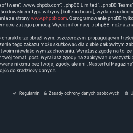
BB software”, „www.phpbb.com”, „phpBB Limited”, „phpBB Team
środowiskiem typu witryny (bulletin board), wydane na licenc
ania ze strony
www.phpbb.com
. Oprogramowanie phpBB tylko 
rnecie za jego pomocą. Więcej informacji o phpBB można zn
 charakterze obraźliwym, oszczerczym, propagującym treśc
szenie tego zakazu może skutkować dla ciebie całkowitym za
twoim niewłaściwym zachowaniu. Wyrażasz zgodę na to, że 
 twój temat, post. Wyrażasz zgodę na zapisywanie wszystki
ywane nikomu bez twojej zgody, ale ani „Masterful Magazine”
ojść do kradzieży danych.
Regulamin
Zasady ochrony danych osobowych
U