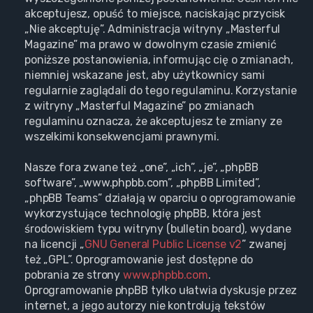
akceptujesz, opuść to miejsce, naciskając przycisk
„Nie akceptuję”. Administracja witryny „Masterful
Magazine” ma prawo w dowolnym czasie zmienić
poniższe postanowienia, informując cię o zmianach,
niemniej wskazane jest, aby użytkownicy sami
regularnie zaglądali do tego regulaminu. Korzystanie
z witryny „Masterful Magazine” po zmianach
regulaminu oznacza, że akceptujesz te zmiany ze
wszelkimi konsekwencjami prawnymi.
Nasze fora zwane też „one”, „ich”, „je”, „phpBB
software”, „www.phpbb.com”, „phpBB Limited”,
„phpBB Teams” działają w oparciu o oprogramowanie
wykorzystujące technologię phpBB, która jest
środowiskiem typu witryny (bulletin board), wydane
na licencji „
GNU General Public License v2
” zwanej
też „GPL”. Oprogramowanie jest dostępne do
pobrania ze strony
www.phpbb.com
.
Oprogramowanie phpBB tylko ułatwia dyskusje przez
internet, a jego autorzy nie kontrolują tekstów