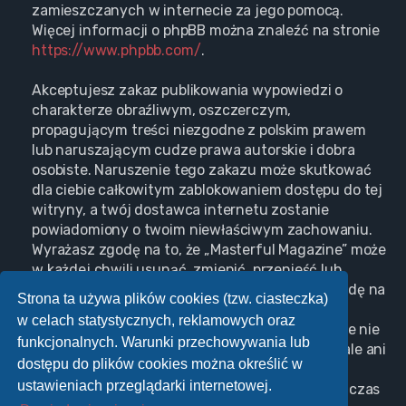
zamieszczanych w internecie za jego pomocą.
Więcej informacji o phpBB można znaleźć na stronie
https://www.phpbb.com/
.
Akceptujesz zakaz publikowania wypowiedzi o
charakterze obraźliwym, oszczerczym,
propagującym treści niezgodne z polskim prawem
lub naruszającym cudze prawa autorskie i dobra
osobiste. Naruszenie tego zakazu może skutkować
dla ciebie całkowitym zablokowaniem dostępu do tej
witryny, a twój dostawca internetu zostanie
powiadomiony o twoim niewłaściwym zachowaniu.
Wyrażasz zgodę na to, że „Masterful Magazine” może
w każdej chwili usunąć, zmienić, przenieść lub
zamknąć każdy twój temat, post. Wyrażasz zgodę na
Strona ta używa plików cookies (tzw. ciasteczka)
zapisywanie wszystkich podanych przez ciebie
w celach statystycznych, reklamowych oraz
informacji w naszej bazie danych. Informacje te nie
funkcjonalnych. Warunki przechowywania lub
będą przekazywane nikomu bez twojej zgody, ale ani
dostępu do plików cookies można określić w
„Masterful Magazine”, ani phpBB nie ponosi
ustawieniach przeglądarki internetowej.
odpowiedzialności za włamania do witryny, podczas