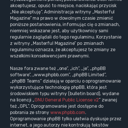
akceptujesz, opuść to miejsce, naciskając przycisk
„Nie akceptuję”. Administracja witryny „Masterful
Magazine” ma prawo w dowolnym czasie zmienić
poniższe postanowienia, informując cię o zmianach,
niemniej wskazane jest, aby użytkownicy sami
regularnie zaglądali do tego regulaminu. Korzystanie
z witryny „Masterful Magazine” po zmianach
regulaminu oznacza, że akceptujesz te zmiany ze
wszelkimi konsekwencjami prawnymi.
Nasze fora zwane też „one”, „ich”, „je”, „phpBB
software”, „www.phpbb.com”, „phpBB Limited”,
„phpBB Teams” działają w oparciu o oprogramowanie
wykorzystujące technologię phpBB, która jest
środowiskiem typu witryny (bulletin board), wydane
na licencji „
GNU General Public License v2
” zwanej
też „GPL”. Oprogramowanie jest dostępne do
pobrania ze strony
www.phpbb.com
.
Oprogramowanie phpBB tylko ułatwia dyskusje przez
internet, a jego autorzy nie kontrolują tekstów