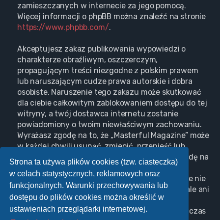
zamieszczanych w internecie za jego pomocą.
Więcej informacji o phpBB można znaleźć na stronie
https://www.phpbb.com/
.
Akceptujesz zakaz publikowania wypowiedzi o
charakterze obraźliwym, oszczerczym,
propagującym treści niezgodne z polskim prawem
lub naruszającym cudze prawa autorskie i dobra
osobiste. Naruszenie tego zakazu może skutkować
dla ciebie całkowitym zablokowaniem dostępu do tej
witryny, a twój dostawca internetu zostanie
powiadomiony o twoim niewłaściwym zachowaniu.
Wyrażasz zgodę na to, że „Masterful Magazine” może
w każdej chwili usunąć, zmienić, przenieść lub
zamknąć każdy twój temat, post. Wyrażasz zgodę na
Strona ta używa plików cookies (tzw. ciasteczka)
zapisywanie wszystkich podanych przez ciebie
w celach statystycznych, reklamowych oraz
informacji w naszej bazie danych. Informacje te nie
funkcjonalnych. Warunki przechowywania lub
będą przekazywane nikomu bez twojej zgody, ale ani
dostępu do plików cookies można określić w
„Masterful Magazine”, ani phpBB nie ponosi
ustawieniach przeglądarki internetowej.
odpowiedzialności za włamania do witryny, podczas