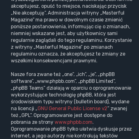
akceptujesz, opuść to miejsce, naciskając przycisk
„Nie akceptuję”. Administracja witryny „Masterful
Magazine” ma prawo w dowolnym czasie zmienić
poniższe postanowienia, informując cię o zmianach,
niemniej wskazane jest, aby użytkownicy sami
regularnie zaglądali do tego regulaminu. Korzystanie
z witryny „Masterful Magazine” po zmianach
regulaminu oznacza, że akceptujesz te zmiany ze
wszelkimi konsekwencjami prawnymi.
Nasze fora zwane też „one”, „ich”, „je”, „phpBB
software”, „www.phpbb.com”, „phpBB Limited”,
„phpBB Teams” działają w oparciu o oprogramowanie
wykorzystujące technologię phpBB, która jest
środowiskiem typu witryny (bulletin board), wydane
na licencji „
GNU General Public License v2
” zwanej
też „GPL”. Oprogramowanie jest dostępne do
pobrania ze strony
www.phpbb.com
.
Oprogramowanie phpBB tylko ułatwia dyskusje przez
internet, a jego autorzy nie kontrolują tekstów