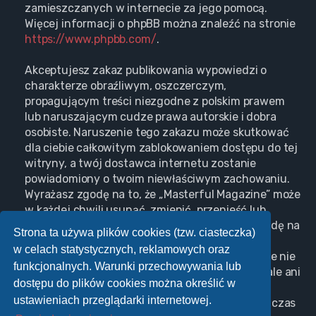
zamieszczanych w internecie za jego pomocą.
Więcej informacji o phpBB można znaleźć na stronie
https://www.phpbb.com/
.
Akceptujesz zakaz publikowania wypowiedzi o
charakterze obraźliwym, oszczerczym,
propagującym treści niezgodne z polskim prawem
lub naruszającym cudze prawa autorskie i dobra
osobiste. Naruszenie tego zakazu może skutkować
dla ciebie całkowitym zablokowaniem dostępu do tej
witryny, a twój dostawca internetu zostanie
powiadomiony o twoim niewłaściwym zachowaniu.
Wyrażasz zgodę na to, że „Masterful Magazine” może
w każdej chwili usunąć, zmienić, przenieść lub
zamknąć każdy twój temat, post. Wyrażasz zgodę na
Strona ta używa plików cookies (tzw. ciasteczka)
zapisywanie wszystkich podanych przez ciebie
w celach statystycznych, reklamowych oraz
informacji w naszej bazie danych. Informacje te nie
funkcjonalnych. Warunki przechowywania lub
będą przekazywane nikomu bez twojej zgody, ale ani
dostępu do plików cookies można określić w
„Masterful Magazine”, ani phpBB nie ponosi
ustawieniach przeglądarki internetowej.
odpowiedzialności za włamania do witryny, podczas