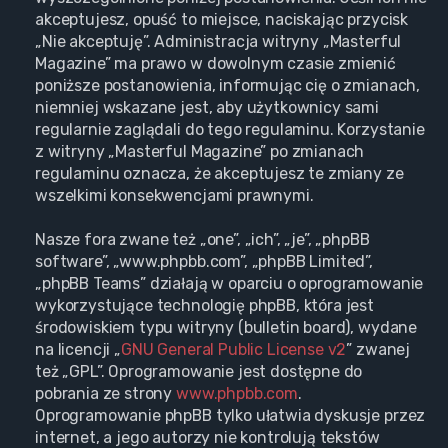
akceptujesz, opuść to miejsce, naciskając przycisk
„Nie akceptuję”. Administracja witryny „Masterful
Magazine” ma prawo w dowolnym czasie zmienić
poniższe postanowienia, informując cię o zmianach,
niemniej wskazane jest, aby użytkownicy sami
regularnie zaglądali do tego regulaminu. Korzystanie
z witryny „Masterful Magazine” po zmianach
regulaminu oznacza, że akceptujesz te zmiany ze
wszelkimi konsekwencjami prawnymi.
Nasze fora zwane też „one”, „ich”, „je”, „phpBB
software”, „www.phpbb.com”, „phpBB Limited”,
„phpBB Teams” działają w oparciu o oprogramowanie
wykorzystujące technologię phpBB, która jest
środowiskiem typu witryny (bulletin board), wydane
na licencji „
GNU General Public License v2
” zwanej
też „GPL”. Oprogramowanie jest dostępne do
pobrania ze strony
www.phpbb.com
.
Oprogramowanie phpBB tylko ułatwia dyskusje przez
internet, a jego autorzy nie kontrolują tekstów