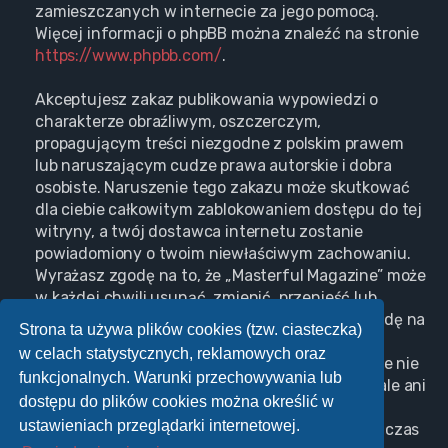
zamieszczanych w internecie za jego pomocą.
Więcej informacji o phpBB można znaleźć na stronie
https://www.phpbb.com/
.
Akceptujesz zakaz publikowania wypowiedzi o
charakterze obraźliwym, oszczerczym,
propagującym treści niezgodne z polskim prawem
lub naruszającym cudze prawa autorskie i dobra
osobiste. Naruszenie tego zakazu może skutkować
dla ciebie całkowitym zablokowaniem dostępu do tej
witryny, a twój dostawca internetu zostanie
powiadomiony o twoim niewłaściwym zachowaniu.
Wyrażasz zgodę na to, że „Masterful Magazine” może
w każdej chwili usunąć, zmienić, przenieść lub
zamknąć każdy twój temat, post. Wyrażasz zgodę na
Strona ta używa plików cookies (tzw. ciasteczka)
zapisywanie wszystkich podanych przez ciebie
w celach statystycznych, reklamowych oraz
informacji w naszej bazie danych. Informacje te nie
funkcjonalnych. Warunki przechowywania lub
będą przekazywane nikomu bez twojej zgody, ale ani
dostępu do plików cookies można określić w
„Masterful Magazine”, ani phpBB nie ponosi
ustawieniach przeglądarki internetowej.
odpowiedzialności za włamania do witryny, podczas