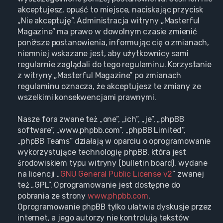
akceptujesz, opuść to miejsce, naciskając przycisk
„Nie akceptuję”. Administracja witryny „Masterful
Magazine” ma prawo w dowolnym czasie zmienić
poniższe postanowienia, informując cię o zmianach,
niemniej wskazane jest, aby użytkownicy sami
regularnie zaglądali do tego regulaminu. Korzystanie
z witryny „Masterful Magazine” po zmianach
regulaminu oznacza, że akceptujesz te zmiany ze
wszelkimi konsekwencjami prawnymi.
Nasze fora zwane też „one”, „ich”, „je”, „phpBB
software”, „www.phpbb.com”, „phpBB Limited”,
„phpBB Teams” działają w oparciu o oprogramowanie
wykorzystujące technologię phpBB, która jest
środowiskiem typu witryny (bulletin board), wydane
na licencji „
GNU General Public License v2
” zwanej
też „GPL”. Oprogramowanie jest dostępne do
pobrania ze strony
www.phpbb.com
.
Oprogramowanie phpBB tylko ułatwia dyskusje przez
internet, a jego autorzy nie kontrolują tekstów