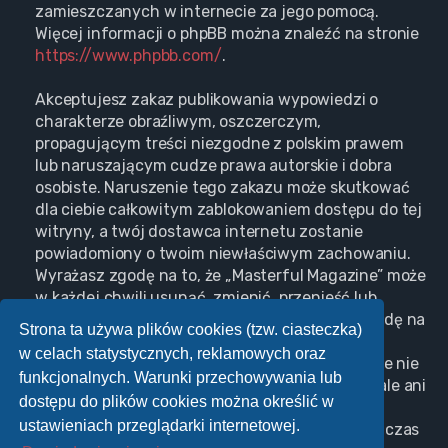
zamieszczanych w internecie za jego pomocą.
Więcej informacji o phpBB można znaleźć na stronie
https://www.phpbb.com/
.
Akceptujesz zakaz publikowania wypowiedzi o
charakterze obraźliwym, oszczerczym,
propagującym treści niezgodne z polskim prawem
lub naruszającym cudze prawa autorskie i dobra
osobiste. Naruszenie tego zakazu może skutkować
dla ciebie całkowitym zablokowaniem dostępu do tej
witryny, a twój dostawca internetu zostanie
powiadomiony o twoim niewłaściwym zachowaniu.
Wyrażasz zgodę na to, że „Masterful Magazine” może
w każdej chwili usunąć, zmienić, przenieść lub
zamknąć każdy twój temat, post. Wyrażasz zgodę na
Strona ta używa plików cookies (tzw. ciasteczka)
zapisywanie wszystkich podanych przez ciebie
w celach statystycznych, reklamowych oraz
informacji w naszej bazie danych. Informacje te nie
funkcjonalnych. Warunki przechowywania lub
będą przekazywane nikomu bez twojej zgody, ale ani
dostępu do plików cookies można określić w
„Masterful Magazine”, ani phpBB nie ponosi
ustawieniach przeglądarki internetowej.
odpowiedzialności za włamania do witryny, podczas