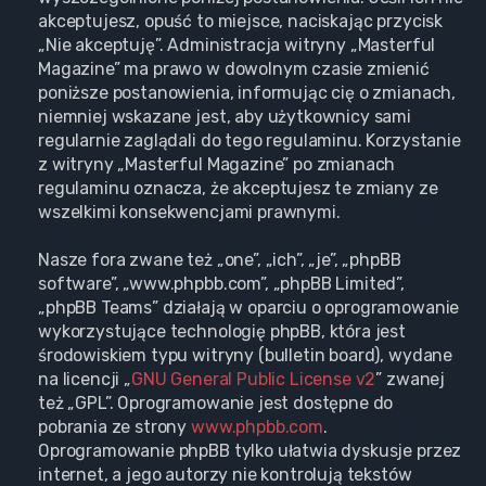
akceptujesz, opuść to miejsce, naciskając przycisk
„Nie akceptuję”. Administracja witryny „Masterful
Magazine” ma prawo w dowolnym czasie zmienić
poniższe postanowienia, informując cię o zmianach,
niemniej wskazane jest, aby użytkownicy sami
regularnie zaglądali do tego regulaminu. Korzystanie
z witryny „Masterful Magazine” po zmianach
regulaminu oznacza, że akceptujesz te zmiany ze
wszelkimi konsekwencjami prawnymi.
Nasze fora zwane też „one”, „ich”, „je”, „phpBB
software”, „www.phpbb.com”, „phpBB Limited”,
„phpBB Teams” działają w oparciu o oprogramowanie
wykorzystujące technologię phpBB, która jest
środowiskiem typu witryny (bulletin board), wydane
na licencji „
GNU General Public License v2
” zwanej
też „GPL”. Oprogramowanie jest dostępne do
pobrania ze strony
www.phpbb.com
.
Oprogramowanie phpBB tylko ułatwia dyskusje przez
internet, a jego autorzy nie kontrolują tekstów