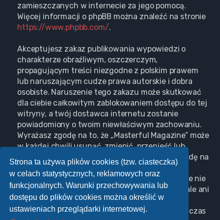
zamieszczanych w internecie za jego pomocą.
Więcej informacji o phpBB można znaleźć na stronie
https://www.phpbb.com/
.
Akceptujesz zakaz publikowania wypowiedzi o
charakterze obraźliwym, oszczerczym,
propagującym treści niezgodne z polskim prawem
lub naruszającym cudze prawa autorskie i dobra
osobiste. Naruszenie tego zakazu może skutkować
dla ciebie całkowitym zablokowaniem dostępu do tej
witryny, a twój dostawca internetu zostanie
powiadomiony o twoim niewłaściwym zachowaniu.
Wyrażasz zgodę na to, że „Masterful Magazine” może
w każdej chwili usunąć, zmienić, przenieść lub
zamknąć każdy twój temat, post. Wyrażasz zgodę na
Strona ta używa plików cookies (tzw. ciasteczka)
zapisywanie wszystkich podanych przez ciebie
w celach statystycznych, reklamowych oraz
informacji w naszej bazie danych. Informacje te nie
funkcjonalnych. Warunki przechowywania lub
będą przekazywane nikomu bez twojej zgody, ale ani
dostępu do plików cookies można określić w
„Masterful Magazine”, ani phpBB nie ponosi
ustawieniach przeglądarki internetowej.
odpowiedzialności za włamania do witryny, podczas