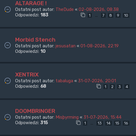
ALTARAGE !
Ostatni post autor:
TheDude
«
02-08-2026, 08:38
Odpowiedzi:
183
…
1
7
8
9
10
Morbid Stench
Ostatni post autor:
jesusatan
«
01-08-2026, 22:19
Odpowiedzi:
10
XENTRIX
Ostatni post autor:
tabaluga
«
31-07-2026, 20:01
Odpowiedzi:
68
1
2
3
4
DOOMBRINGER
Ostatni post autor:
Misþyrming
«
31-07-2026, 15:44
Odpowiedzi:
315
…
1
13
14
15
16