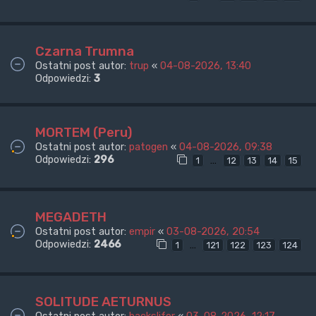
Czarna Trumna
Ostatni post autor:
trup
«
04-08-2026, 13:40
Odpowiedzi:
3
MORTEM (Peru)
Ostatni post autor:
patogen
«
04-08-2026, 09:38
Odpowiedzi:
296
…
1
12
13
14
15
MEGADETH
Ostatni post autor:
empir
«
03-08-2026, 20:54
Odpowiedzi:
2466
…
1
121
122
123
124
SOLITUDE AETURNUS
Ostatni post autor:
backslifer
«
03-08-2026, 12:17