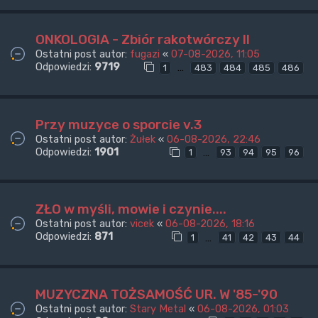
ONKOLOGIA - Zbiór rakotwórczy II
Ostatni post autor:
fugazi
«
07-08-2026, 11:05
Odpowiedzi:
9719
…
1
483
484
485
486
Przy muzyce o sporcie v.3
Ostatni post autor:
Żułek
«
06-08-2026, 22:46
Odpowiedzi:
1901
…
1
93
94
95
96
ZŁO w myśli, mowie i czynie....
Ostatni post autor:
vicek
«
06-08-2026, 18:16
Odpowiedzi:
871
…
1
41
42
43
44
MUZYCZNA TOŻSAMOŚĆ UR. W '85-'90
Ostatni post autor:
Stary Metal
«
06-08-2026, 01:03