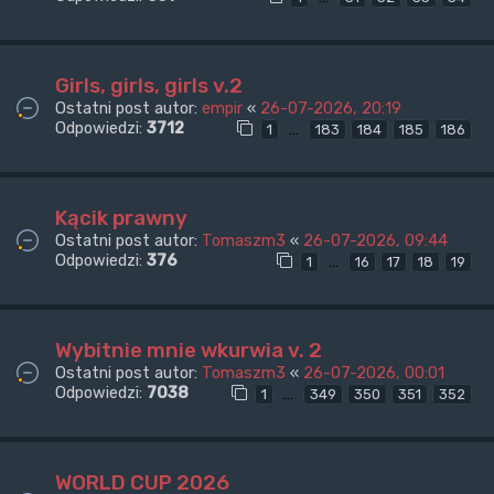
Girls, girls, girls v.2
Ostatni post autor:
empir
«
26-07-2026, 20:19
Odpowiedzi:
3712
…
1
183
184
185
186
Kącik prawny
Ostatni post autor:
Tomaszm3
«
26-07-2026, 09:44
Odpowiedzi:
376
…
1
16
17
18
19
Wybitnie mnie wkurwia v. 2
Ostatni post autor:
Tomaszm3
«
26-07-2026, 00:01
Odpowiedzi:
7038
…
1
349
350
351
352
WORLD CUP 2026