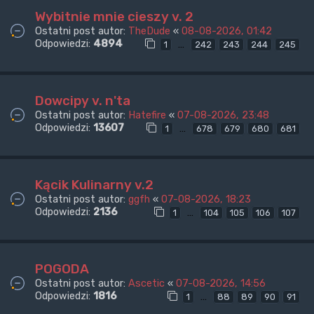
Wybitnie mnie cieszy v. 2
Ostatni post autor:
TheDude
«
08-08-2026, 01:42
Odpowiedzi:
4894
…
1
242
243
244
245
Dowcipy v. n'ta
Ostatni post autor:
Hatefire
«
07-08-2026, 23:48
Odpowiedzi:
13607
…
1
678
679
680
681
Kącik Kulinarny v.2
Ostatni post autor:
ggfh
«
07-08-2026, 18:23
Odpowiedzi:
2136
…
1
104
105
106
107
POGODA
Ostatni post autor:
Ascetic
«
07-08-2026, 14:56
Odpowiedzi:
1816
…
1
88
89
90
91