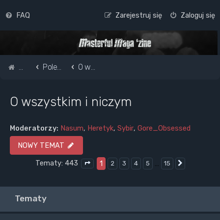
FAQ
Zarejestruj się
Zaloguj się
Strona główna
Pole do popisu...
O wszystkim i niczym
O wszystkim i niczym
Moderatorzy:
Nasum
,
Heretyk
,
Sybir
,
Gore_Obsessed
NOWY TEMAT
Tematy: 443
1
…
2
3
4
5
15
Następna
Strona
1
z
15
Tematy