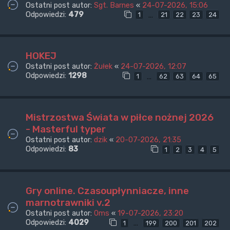
Ostatni post autor:
Sgt. Barnes
«
24-07-2026, 15:06
Odpowiedzi:
479
…
1
21
22
23
24
HOKEJ
Ostatni post autor:
Żułek
«
24-07-2026, 12:07
Odpowiedzi:
1298
…
1
62
63
64
65
Mistrzostwa Świata w piłce nożnej 2026
- Masterful typer
Ostatni post autor:
dzik
«
20-07-2026, 21:35
Odpowiedzi:
83
1
2
3
4
5
Gry online. Czasoupłynniacze, inne
marnotrawniki v.2
Ostatni post autor:
0ms
«
19-07-2026, 23:20
Odpowiedzi:
4029
…
1
199
200
201
202