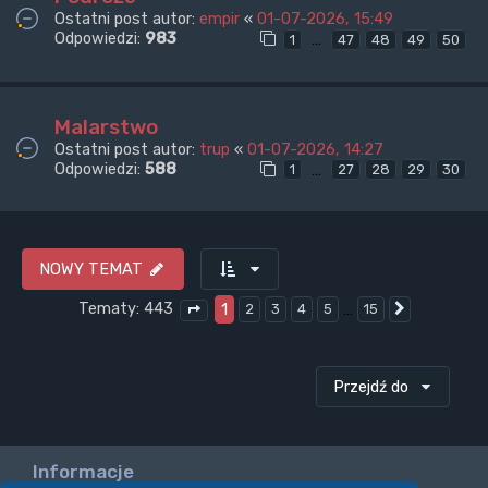
Ostatni post autor:
empir
«
01-07-2026, 15:49
Odpowiedzi:
983
…
1
47
48
49
50
Malarstwo
Ostatni post autor:
trup
«
01-07-2026, 14:27
Odpowiedzi:
588
…
1
27
28
29
30
NOWY TEMAT
Tematy: 443
1
…
2
3
4
5
15
Następna
Strona
1
z
15
Przejdź do
Informacje