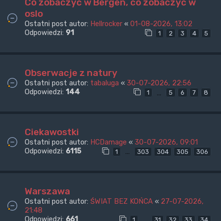
Co zobaczyć w Bergen, co zobaczyć w
oslo
Ostatni post autor:
Hellrocker
«
01-08-2026, 13:02
Odpowiedzi:
91
1
2
3
4
5
Obserwacje z natury
Ostatni post autor:
tabaluga
«
30-07-2026, 22:56
Odpowiedzi:
144
…
1
5
6
7
8
Ciekawostki
Ostatni post autor:
HCDamage
«
30-07-2026, 09:01
Odpowiedzi:
6115
…
1
303
304
305
306
Warszawa
Ostatni post autor:
ŚWIAT BEZ KOŃCA
«
27-07-2026,
21:48
Odpowiedzi:
661
…
1
31
32
33
34