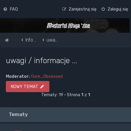
FAQ
Zarejestruj się
Zaloguj się
Strona główna
Info o masterful i forum
uwagi / informacje ...
uwagi / informacje ...
Moderator:
Gore_Obsessed
NOWY TEMAT
Tematy: 19 • Strona
1
z
1
Tematy