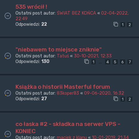
535 wrócił !
Ostatni post autor:
ŚWIAT BEZ KOŃCA
«
02-04-2022,
22:49
Odpowiedzi:
22
1
2
"niebawem to miejsce zniknie"
Ostatni post autor:
Tatuś
«
30-10-2021, 12:33
Odpowiedzi:
130
…
1
4
5
6
7
Książka o historii Masterful forum
Ostatni post autor:
83koper83
«
09-06-2020, 16:32
Odpowiedzi:
27
1
2
co łaska #2 - składka na serwer VPS -
KONIEC
Ostatni post autor:
maciek z klanu
«
10-01-2019, 21:34