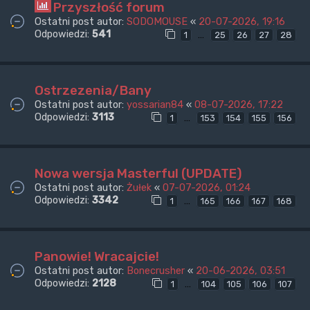
Przyszłość forum
Ostatni post autor:
SODOMOUSE
«
20-07-2026, 19:16
Odpowiedzi:
541
…
1
25
26
27
28
Ostrzezenia/Bany
Ostatni post autor:
yossarian84
«
08-07-2026, 17:22
Odpowiedzi:
3113
…
1
153
154
155
156
Nowa wersja Masterful (UPDATE)
Ostatni post autor:
Żułek
«
07-07-2026, 01:24
Odpowiedzi:
3342
…
1
165
166
167
168
Panowie! Wracajcie!
Ostatni post autor:
Bonecrusher
«
20-06-2026, 03:51
Odpowiedzi:
2128
…
1
104
105
106
107