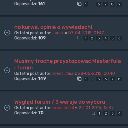
Odpowiedzi:
161
…
1
6
7
8
9
no kurwa, opinie o wywiadach!
Ostatni post autor:
Lucek
«
07-04-2018, 01:47
Odpowiedzi:
109
1
2
3
4
5
6
Musimy trochę przystopowac Masterfula
i forum
Ostatni post autor:
Silent_Sea
«
28-05-2015, 00:40
Odpowiedzi:
149
…
1
5
6
7
8
Wygląd forum / 3 wersje do wyboru
Ostatni post autor:
masterful
«
22-01-2015, 15:37
Odpowiedzi:
70
1
2
3
4