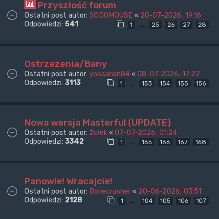
Przyszłość forum
Ostatni post autor:
SODOMOUSE
«
20-07-2026, 19:16
Odpowiedzi:
541
…
1
25
26
27
28
Ostrzezenia/Bany
Ostatni post autor:
yossarian84
«
08-07-2026, 17:22
Odpowiedzi:
3113
…
1
153
154
155
156
Nowa wersja Masterful (UPDATE)
Ostatni post autor:
Żułek
«
07-07-2026, 01:24
Odpowiedzi:
3342
…
1
165
166
167
168
Panowie! Wracajcie!
Ostatni post autor:
Bonecrusher
«
20-06-2026, 03:51
Odpowiedzi:
2128
…
1
104
105
106
107