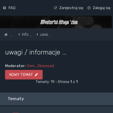
FAQ
Zarejestruj się
Zaloguj się
Strona główna
Info o masterful i forum
uwagi / informacje ...
uwagi / informacje ...
Moderator:
Gore_Obsessed
NOWY TEMAT
Tematy: 19 • Strona
1
z
1
Tematy