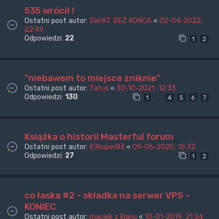
535 wrócił !
Ostatni post autor:
ŚWIAT BEZ KOŃCA
«
02-04-2022,
22:49
Odpowiedzi:
22
1
2
"niebawem to miejsce zniknie"
Ostatni post autor:
Tatuś
«
30-10-2021, 12:33
Odpowiedzi:
130
…
1
4
5
6
7
Książka o historii Masterful forum
Ostatni post autor:
83koper83
«
09-06-2020, 16:32
Odpowiedzi:
27
1
2
co łaska #2 - składka na serwer VPS -
KONIEC
Ostatni post autor:
maciek z klanu
«
10-01-2019, 21:34