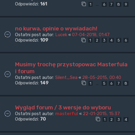
Odpowiedzi:
161
…
1
6
7
8
9
no kurwa, opinie o wywiadach!
Ostatni post autor:
Lucek
«
07-04-2018, 01:47
Odpowiedzi:
109
1
2
3
4
5
6
Musimy trochę przystopowac Masterfula
i forum
Ostatni post autor:
Silent_Sea
«
28-05-2015, 00:40
Odpowiedzi:
149
…
1
5
6
7
8
Wygląd forum / 3 wersje do wyboru
Ostatni post autor:
masterful
«
22-01-2015, 15:37
Odpowiedzi:
70
1
2
3
4