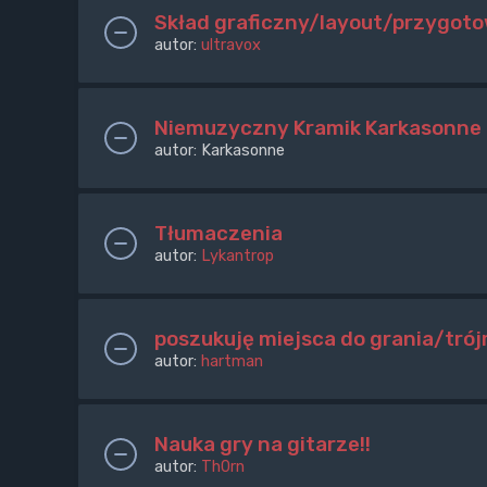
Skład graficzny/layout/przygoto
autor:
ultravox
Niemuzyczny Kramik Karkasonne
autor:
Karkasonne
Tłumaczenia
autor:
Lykantrop
poszukuję miejsca do grania/tró
autor:
hartman
Nauka gry na gitarze!!
autor:
Th0rn