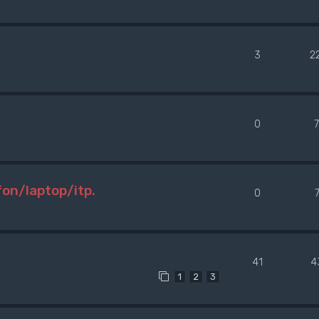
3
2
0
on/laptop/itp.
0
41
4
1
2
3