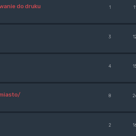
wanie do druku
1
1
3
1
4
1
jmiasto/
8
2
2
1