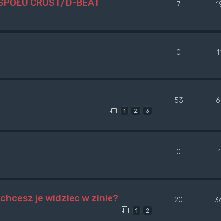
ESPOŁU CRUST/D-BEAT
7
1
0
1
53
6
1
2
3
0
1
chcesz je widziec w zinie?
20
3
1
2