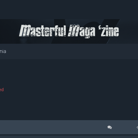
nia
ed