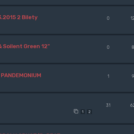
.2015 2 Bilety
0
1
Soilent Green 12"
0
yt PANDEMONIUM
1
31
6
1
2