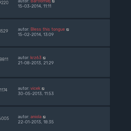
autor:
Bartłomiej
9220
15-03-2014, 11:11
autor:
Bless this tongue
1529
15-02-2014, 13:09
autor:
krz63
8811
21-08-2013, 21:29
autor:
vicek
1174
30-05-2013, 11:53
autor:
aniola
6005
22-01-2013, 18:35