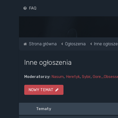
FAQ
Strona główna
Ogłoszenia
Inne ogłosze
Inne ogłoszenia
Moderatorzy:
Nasum
,
Heretyk
,
Sybir
,
Gore_Obsess
NOWY TEMAT
Tematy