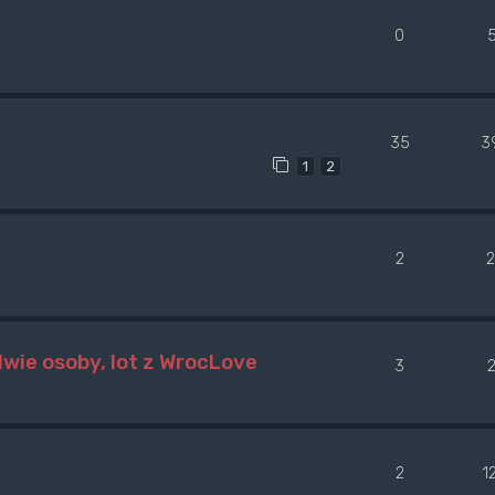
0
35
3
1
2
2
 dwie osoby, lot z WrocLove
3
2
1