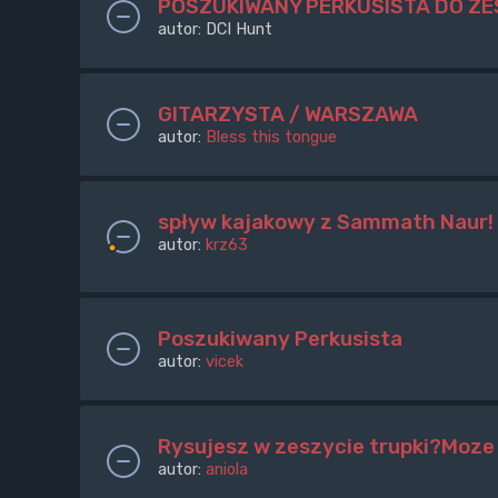
POSZUKIWANY PERKUSISTA DO Z
autor:
DCI Hunt
GITARZYSTA / WARSZAWA
autor:
Bless this tongue
spływ kajakowy z Sammath Naur!
autor:
krz63
Poszukiwany Perkusista
autor:
vicek
Rysujesz w zeszycie trupki?Moze 
autor:
aniola