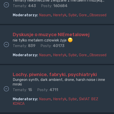
Tematy niekoniecznie związane z metalem i muzyką...
Tematy:
443
Posty:
160684
Moderatorzy:
Nasum
,
Heretyk
,
Sybir
,
Gore_Obsessed
Dyskusje o muzyce NIEmetalowej
nie tylko metalem człowiek żyje
Tematy:
839
Posty:
40173
Moderatorzy:
Nasum
,
Heretyk
,
Sybir
,
Gore_Obsessed
Lochy, piwnice, fabryki, psychiatryki
Dungeon synth, dark ambient, drone, harsh noise i inne
mroki
Tematy:
15
Posty:
4711
Moderatorzy:
Nasum
,
Heretyk
,
Sybir
,
ŚWIAT BEZ
KOŃCA