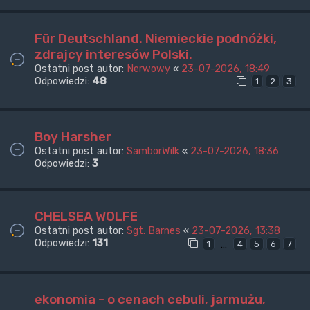
Für Deutschland. Niemieckie podnóżki,
zdrajcy interesów Polski.
Ostatni post autor:
Nerwowy
«
23-07-2026, 18:49
Odpowiedzi:
48
1
2
3
Boy Harsher
Ostatni post autor:
SamborWilk
«
23-07-2026, 18:36
Odpowiedzi:
3
CHELSEA WOLFE
Ostatni post autor:
Sgt. Barnes
«
23-07-2026, 13:38
Odpowiedzi:
131
…
1
4
5
6
7
ekonomia - o cenach cebuli, jarmużu,