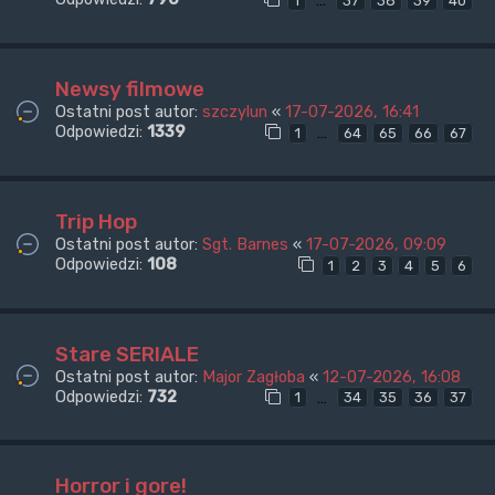
…
1
37
38
39
40
Newsy filmowe
Ostatni post autor:
szczylun
«
17-07-2026, 16:41
Odpowiedzi:
1339
…
1
64
65
66
67
Trip Hop
Ostatni post autor:
Sgt. Barnes
«
17-07-2026, 09:09
Odpowiedzi:
108
1
2
3
4
5
6
Stare SERIALE
Ostatni post autor:
Major Zagłoba
«
12-07-2026, 16:08
Odpowiedzi:
732
…
1
34
35
36
37
Horror i gore!