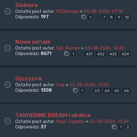
Siekiera
Ostatni post autor:
HCDamage
«
04-08-2026, 07:16
Odpowiedzi:
197
…
1
7
8
9
10
Nowe seriale
Ostatni post autor:
Sgt. Barnes
«
03-08-2026, 12:45
Odpowiedzi:
8671
…
1
431
432
433
434
Ojczyzna
Ostatni post autor:
trup
«
02-08-2026, 21:00
Odpowiedzi:
1308
…
1
63
64
65
66
TANGERINE DREAM i okolice
Ostatni post autor:
Major Zagłoba
«
02-08-2026, 13:24
Odpowiedzi:
37
1
2