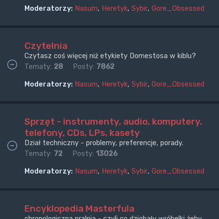
Moderatorzy:
Nasum
,
Heretyk
,
Sybir
,
Gore_Obsessed
Czytelnia
Czytasz coś więcej niż etykiety Domestosa w kiblu?
Tematy:
28
Posty:
7862
Moderatorzy:
Nasum
,
Heretyk
,
Sybir
,
Gore_Obsessed
Sprzęt - instrumenty, audio, komputery,
telefony, CDs, LPs, kasety
Dział techniczny - problemy, preferencje, porady.
Tematy:
72
Posty:
13026
Moderatorzy:
Nasum
,
Heretyk
,
Sybir
,
Gore_Obsessed
Encyklopedia Masterfula
chronologiczna pralnia - czyli co dziobały wróbelki żeby