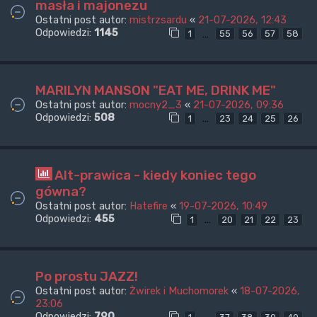
masła i majonezu
Ostatni post autor:
mistrzsardu
«
21-07-2026, 12:43
Odpowiedzi:
1145
…
1
55
56
57
58
MARILYN MANSON "EAT ME, DRINK ME"
Ostatni post autor:
mocny2_3
«
21-07-2026, 09:36
Odpowiedzi:
508
…
1
23
24
25
26
Alt-prawica - kiedy koniec tego
gówna?
Ostatni post autor:
Hatefire
«
19-07-2026, 10:49
Odpowiedzi:
455
…
1
20
21
22
23
Po prostu JAZZ!
Ostatni post autor:
Żwirek i Muchomorek
«
18-07-2026,
23:06
Odpowiedzi:
790