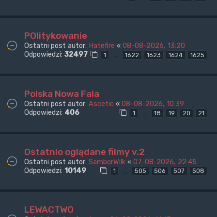
POlitykowanie
Ostatni post autor:
Hatefire
«
08-08-2026, 13:20
Odpowiedzi:
32497
…
1
1622
1623
1624
1625
Polska Nowa Fala
Ostatni post autor:
Ascetic
«
08-08-2026, 10:39
Odpowiedzi:
406
…
1
18
19
20
21
Ostatnio oglądane filmy v.2
Ostatni post autor:
SamborWilk
«
07-08-2026, 22:45
Odpowiedzi:
10149
…
1
505
506
507
508
LEWACTWO