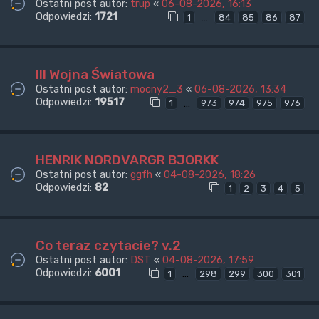
Ostatni post autor:
trup
«
06-08-2026, 16:13
Odpowiedzi:
1721
…
1
84
85
86
87
III Wojna Światowa
Ostatni post autor:
mocny2_3
«
06-08-2026, 13:34
Odpowiedzi:
19517
…
1
973
974
975
976
HENRIK NORDVARGR BJORKK
Ostatni post autor:
ggfh
«
04-08-2026, 18:26
Odpowiedzi:
82
1
2
3
4
5
Co teraz czytacie? v.2
Ostatni post autor:
DST
«
04-08-2026, 17:59
Odpowiedzi:
6001
…
1
298
299
300
301