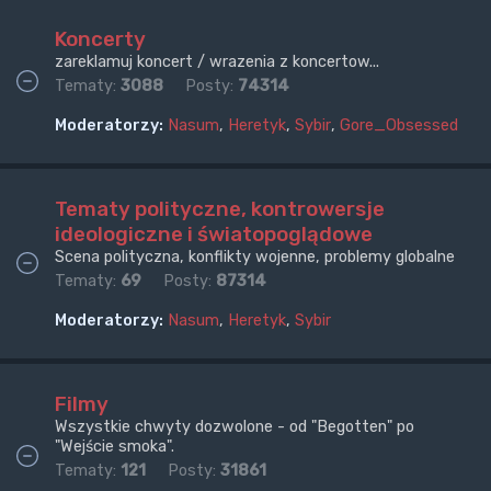
Koncerty
zareklamuj koncert / wrazenia z koncertow...
Tematy:
3088
Posty:
74314
Moderatorzy:
Nasum
,
Heretyk
,
Sybir
,
Gore_Obsessed
Tematy polityczne, kontrowersje
ideologiczne i światopoglądowe
Scena polityczna, konflikty wojenne, problemy globalne
Tematy:
69
Posty:
87314
Moderatorzy:
Nasum
,
Heretyk
,
Sybir
Filmy
Wszystkie chwyty dozwolone - od "Begotten" po
"Wejście smoka".
Tematy:
121
Posty:
31861