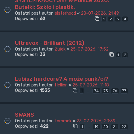
SYSTEM KAUCYJNY w Polsce 2026.
Butelki: Szkło i plastik.
Ostatni post autor:
sisterhood
«
28-07-2026, 21:49
Odpowiedzi:
62
1
2
3
4
Ultravox - Brilliant (2012)
Ostatni post autor:
Żułek
«
25-07-2026, 17:52
Odpowiedzi:
33
1
2
Lubisz hardcore? A może punk/oi?
Ostatni post autor:
Hellion
«
25-07-2026, 11:18
Odpowiedzi:
1535
…
1
74
75
76
77
SWANS
Ostatni post autor:
tommek
«
23-07-2026, 20:39
Odpowiedzi:
422
…
1
19
20
21
22