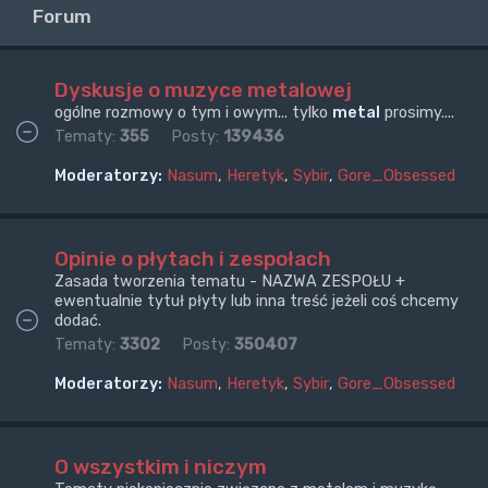
Forum
Dyskusje o muzyce metalowej
ogólne rozmowy o tym i owym... tylko
metal
prosimy....
Tematy:
355
Posty:
139436
Moderatorzy:
Nasum
,
Heretyk
,
Sybir
,
Gore_Obsessed
Opinie o płytach i zespołach
Zasada tworzenia tematu - NAZWA ZESPOŁU +
ewentualnie tytuł płyty lub inna treść jeżeli coś chcemy
dodać.
Tematy:
3302
Posty:
350407
Moderatorzy:
Nasum
,
Heretyk
,
Sybir
,
Gore_Obsessed
O wszystkim i niczym