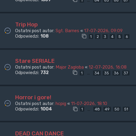
…
1
64
65
66
67
Trip Hop
Ostatni post autor:
Sgt. Barnes
«
17-07-2026, 09:09
Odpowiedzi:
108
1
2
3
4
5
6
Stare SERIALE
Ostatni post autor:
Major Zagłoba
«
12-07-2026, 16:08
Odpowiedzi:
732
…
1
34
35
36
37
Horror i gore!
Ostatni post autor:
hcpig
«
11-07-2026, 18:10
Odpowiedzi:
1004
…
1
48
49
50
51
DEAD CAN DANCE