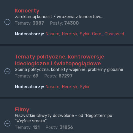
Koncerty
zareklamuj koncert / wrazenia z koncertow...
Tematy:
3087
Posty:
74300
Moderatorzy:
Nasum
,
Heretyk
,
Sybir
,
Gore_Obsessed
Tematy polityczne, kontrowersje
ideologiczne i światopoglądowe
Scena polityczna, konflikty wojenne, problemy globalne
Tematy:
69
Posty:
87297
Moderatorzy:
Nasum
,
Heretyk
,
Sybir
Filmy
Wszystkie chwyty dozwolone - od "Begotten" po
"Wejście smoka".
Tematy:
121
Posty:
31856