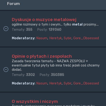
Forum
Dyskusje o muzyce metalowej
ogólne rozmowy o tym i owym... tylko
metal
prosimy....
Tematy:
355
Posty:
139360
Moderatorzy:
Nasum
,
Heretyk
,
Sybir
,
Gore_Obsessed
Opinie o płytach i zespołach
Zasada tworzenia tematu - NAZWA ZESPOŁU +
ewentualnie tytuł płyty lub inna treść jeżeli coś chcemy
dodać.
Tematy:
3302
Posty:
350385
Moderatorzy:
Nasum
,
Heretyk
,
Sybir
,
Gore_Obsessed
O wszystkim i niczym