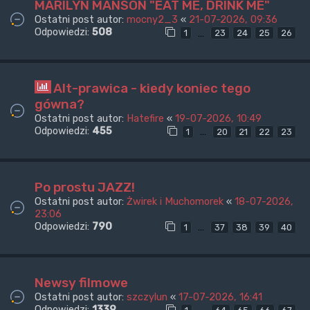
MARILYN MANSON "EAT ME, DRINK ME"
Ostatni post autor:
mocny2_3
«
21-07-2026, 09:36
Odpowiedzi:
508
…
1
23
24
25
26
Alt-prawica - kiedy koniec tego
gówna?
Ostatni post autor:
Hatefire
«
19-07-2026, 10:49
Odpowiedzi:
455
…
1
20
21
22
23
Po prostu JAZZ!
Ostatni post autor:
Żwirek i Muchomorek
«
18-07-2026,
23:06
Odpowiedzi:
790
…
1
37
38
39
40
Newsy filmowe
Ostatni post autor:
szczylun
«
17-07-2026, 16:41
Odpowiedzi:
1339