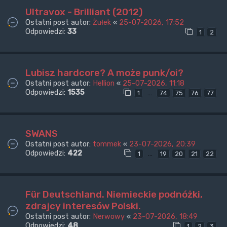
Ultravox - Brilliant (2012)
Ostatni post autor:
Żułek
«
25-07-2026, 17:52
Odpowiedzi:
33
1
2
Lubisz hardcore? A może punk/oi?
Ostatni post autor:
Hellion
«
25-07-2026, 11:18
Odpowiedzi:
1535
…
1
74
75
76
77
SWANS
Ostatni post autor:
tommek
«
23-07-2026, 20:39
Odpowiedzi:
422
…
1
19
20
21
22
Für Deutschland. Niemieckie podnóżki,
zdrajcy interesów Polski.
Ostatni post autor:
Nerwowy
«
23-07-2026, 18:49
Odpowiedzi:
48
1
2
3