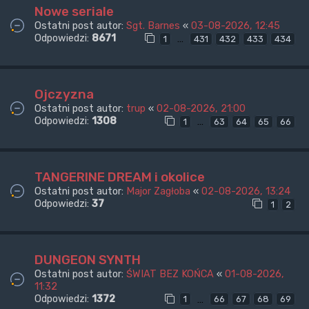
Nowe seriale
Ostatni post autor:
Sgt. Barnes
«
03-08-2026, 12:45
Odpowiedzi:
8671
…
1
431
432
433
434
Ojczyzna
Ostatni post autor:
trup
«
02-08-2026, 21:00
Odpowiedzi:
1308
…
1
63
64
65
66
TANGERINE DREAM i okolice
Ostatni post autor:
Major Zagłoba
«
02-08-2026, 13:24
Odpowiedzi:
37
1
2
DUNGEON SYNTH
Ostatni post autor:
ŚWIAT BEZ KOŃCA
«
01-08-2026,
11:32
Odpowiedzi:
1372
…
1
66
67
68
69