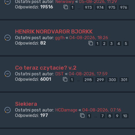
Ostatni post autor:
Nerwowy
«
05-08-2026, 11:29
Odpowiedzi:
19516
…
1
973
974
975
976
HENRIK NORDVARGR BJORKK
Ostatni post autor:
ggfh
«
04-08-2026, 18:26
Odpowiedzi:
82
1
2
3
4
5
Co teraz czytacie? v.2
Ostatni post autor:
DST
«
04-08-2026, 17:59
Odpowiedzi:
6001
…
1
298
299
300
301
Siekiera
Ostatni post autor:
HCDamage
«
04-08-2026, 07:16
Odpowiedzi:
197
…
1
7
8
9
10