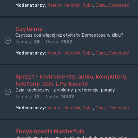
Moderatorzy:
Nasum
,
Heretyk
,
Sybir
,
Gore_Obsessed
Czytelnia
Czytasz coś więcej niż etykiety Domestosa w kiblu?
Tematy:
28
Posty:
7862
Moderatorzy:
Nasum
,
Heretyk
,
Sybir
,
Gore_Obsessed
Sprzęt - instrumenty, audio, komputery,
telefony, CDs, LPs, kasety
Dział techniczny - problemy, preferencje, porady.
Tematy:
72
Posty:
13022
Moderatorzy:
Nasum
,
Heretyk
,
Sybir
,
Gore_Obsessed
Encyklopedia Masterfula
chronologiczna pralnia - czyli co dziobały wróbelki żeby