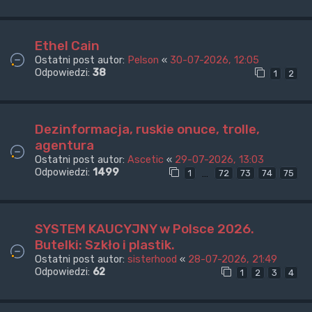
Ethel Cain
Ostatni post autor:
Pelson
«
30-07-2026, 12:05
Odpowiedzi:
38
1
2
Dezinformacja, ruskie onuce, trolle,
agentura
Ostatni post autor:
Ascetic
«
29-07-2026, 13:03
Odpowiedzi:
1499
…
1
72
73
74
75
SYSTEM KAUCYJNY w Polsce 2026.
Butelki: Szkło i plastik.
Ostatni post autor:
sisterhood
«
28-07-2026, 21:49
Odpowiedzi:
62
1
2
3
4