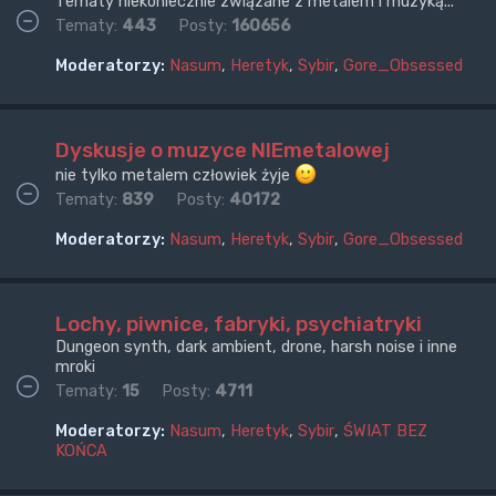
Tematy niekoniecznie związane z metalem i muzyką...
Tematy:
443
Posty:
160656
Moderatorzy:
Nasum
,
Heretyk
,
Sybir
,
Gore_Obsessed
Dyskusje o muzyce NIEmetalowej
nie tylko metalem człowiek żyje
Tematy:
839
Posty:
40172
Moderatorzy:
Nasum
,
Heretyk
,
Sybir
,
Gore_Obsessed
Lochy, piwnice, fabryki, psychiatryki
Dungeon synth, dark ambient, drone, harsh noise i inne
mroki
Tematy:
15
Posty:
4711
Moderatorzy:
Nasum
,
Heretyk
,
Sybir
,
ŚWIAT BEZ
KOŃCA