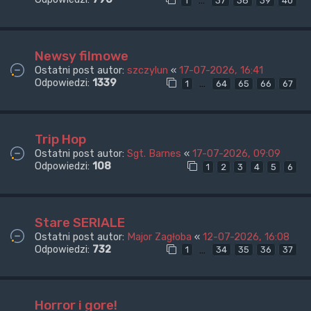
…
1
37
38
39
40
Newsy filmowe
Ostatni post autor:
szczylun
«
17-07-2026, 16:41
Odpowiedzi:
1339
…
1
64
65
66
67
Trip Hop
Ostatni post autor:
Sgt. Barnes
«
17-07-2026, 09:09
Odpowiedzi:
108
1
2
3
4
5
6
Stare SERIALE
Ostatni post autor:
Major Zagłoba
«
12-07-2026, 16:08
Odpowiedzi:
732
…
1
34
35
36
37
Horror i gore!