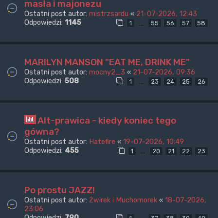
masła i majonezu
Ostatni post autor:
mistrzsardu
«
21-07-2026, 12:43
Odpowiedzi:
1145
…
1
55
56
57
58
MARILYN MANSON "EAT ME, DRINK ME"
Ostatni post autor:
mocny2_3
«
21-07-2026, 09:36
Odpowiedzi:
508
…
1
23
24
25
26
Alt-prawica - kiedy koniec tego
gówna?
Ostatni post autor:
Hatefire
«
19-07-2026, 10:49
Odpowiedzi:
455
…
1
20
21
22
23
Po prostu JAZZ!
Ostatni post autor:
Żwirek i Muchomorek
«
18-07-2026,
23:06
Odpowiedzi:
790