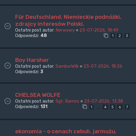
Für Deutschland. Niemieckie podnóżki,
zdrajcy interesów Polski.
Ostatni post autor:
Nerwowy
«
23-07-2026, 18:49
Odpowiedzi:
48
1
2
3
Boy Harsher
Ostatni post autor:
SamborWilk
«
23-07-2026, 18:36
Odpowiedzi:
3
CHELSEA WOLFE
Ostatni post autor:
Sgt. Barnes
«
23-07-2026, 13:38
Odpowiedzi:
131
…
1
4
5
6
7
ekonomia - o cenach cebuli, jarmużu,