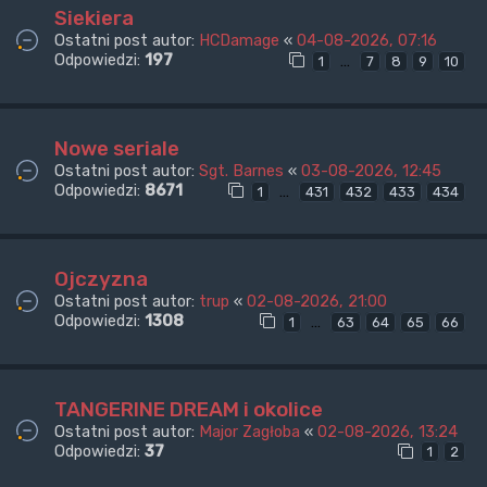
Siekiera
Ostatni post autor:
HCDamage
«
04-08-2026, 07:16
Odpowiedzi:
197
…
1
7
8
9
10
Nowe seriale
Ostatni post autor:
Sgt. Barnes
«
03-08-2026, 12:45
Odpowiedzi:
8671
…
1
431
432
433
434
Ojczyzna
Ostatni post autor:
trup
«
02-08-2026, 21:00
Odpowiedzi:
1308
…
1
63
64
65
66
TANGERINE DREAM i okolice
Ostatni post autor:
Major Zagłoba
«
02-08-2026, 13:24
Odpowiedzi:
37
1
2