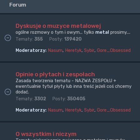
Forum
Dyskusje o muzyce metalowej
ogólne rozmowy o tym i owym... tylko
metal
prosimy....
Tematy:
355
Posty:
139420
Moderatorzy:
Nasum
,
Heretyk
,
Sybir
,
Gore_Obsessed
Opinie o płytach i zespołach
Zasada tworzenia tematu - NAZWA ZESPOŁU +
ewentualnie tytuł płyty lub inna treść jeżeli coś chcemy
dodać.
Tematy:
3302
Posty:
350405
Moderatorzy:
Nasum
,
Heretyk
,
Sybir
,
Gore_Obsessed
O wszystkim i niczym