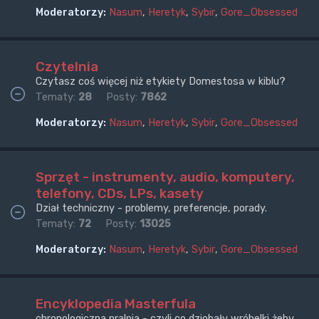
Moderatorzy:
Nasum
,
Heretyk
,
Sybir
,
Gore_Obsessed
Czytelnia
Czytasz coś więcej niż etykiety Domestosa w kiblu?
Tematy:
28
Posty:
7862
Moderatorzy:
Nasum
,
Heretyk
,
Sybir
,
Gore_Obsessed
Sprzęt - instrumenty, audio, komputery,
telefony, CDs, LPs, kasety
Dział techniczny - problemy, preferencje, porady.
Tematy:
72
Posty:
13025
Moderatorzy:
Nasum
,
Heretyk
,
Sybir
,
Gore_Obsessed
Encyklopedia Masterfula
chronologiczna pralnia - czyli co dziobały wróbelki żeby