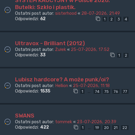
SYSTEM KAUCYJNY w Polsce 2026.
Butelki: Szkło i plastik.
Ostatni post autor:
sisterhood
«
28-07-2026, 21:49
Odpowiedzi:
62
1
2
3
4
Ultravox - Brilliant (2012)
Ostatni post autor:
Żułek
«
25-07-2026, 17:52
Odpowiedzi:
33
1
2
Lubisz hardcore? A może punk/oi?
Ostatni post autor:
Hellion
«
25-07-2026, 11:18
Odpowiedzi:
1535
…
1
74
75
76
77
SWANS
Ostatni post autor:
tommek
«
23-07-2026, 20:39
Odpowiedzi:
422
…
1
19
20
21
22