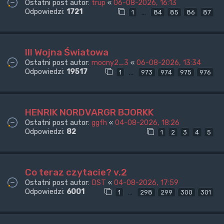
Ostatni post autor:
trup
«
06-08-2026, 16:13
Odpowiedzi:
1721
…
1
84
85
86
87
III Wojna Światowa
Ostatni post autor:
mocny2_3
«
06-08-2026, 13:34
Odpowiedzi:
19517
…
1
973
974
975
976
HENRIK NORDVARGR BJORKK
Ostatni post autor:
ggfh
«
04-08-2026, 18:26
Odpowiedzi:
82
1
2
3
4
5
Co teraz czytacie? v.2
Ostatni post autor:
DST
«
04-08-2026, 17:59
Odpowiedzi:
6001
…
1
298
299
300
301