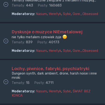
Tematy niekoniecznie związane z metalem i muzyką...
Tematy:
443
Posty:
160683
Moderatorzy:
Nasum
,
Heretyk
,
Sybir
,
Gore_Obsessed
Dyskusje o muzyce NIEmetalowej
nie tylko metalem człowiek żyje
Tematy:
839
Posty:
40173
Moderatorzy:
Nasum
,
Heretyk
,
Sybir
,
Gore_Obsessed
Lochy, piwnice, fabryki, psychiatryki
Dungeon synth, dark ambient, drone, harsh noise i inne
mroki
Tematy:
15
Posty:
4711
Moderatorzy:
Nasum
,
Heretyk
,
Sybir
,
ŚWIAT BEZ
KOŃCA