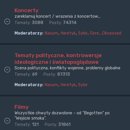
Koncerty
zareklamuj koncert / wrazenia z koncertow...
Tematy:
3088
Posty:
74314
Moderatorzy:
Nasum
,
Heretyk
,
Sybir
,
Gore_Obsessed
Tematy polityczne, kontrowersje
ideologiczne i światopoglądowe
Scena polityczna, konflikty wojenne, problemy globalne
Tematy:
69
Posty:
87313
Moderatorzy:
Nasum
,
Heretyk
,
Sybir
Filmy
Wszystkie chwyty dozwolone - od "Begotten" po
"Wejście smoka".
Tematy:
121
Posty:
31861