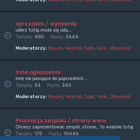
sprzedam / wymienię
uderz tutaj..może się uda....
Tematy:
480
Posty:
3444
Moderatorzy:
Nasum
,
Heretyk
,
Sybir
,
Gore_Obsessed
Inne ogłoszenia
inne nie pasujące do poprzednich ...
Tematy:
24
Posty:
240
Moderatorzy:
Nasum
,
Heretyk
,
Sybir
,
Gore_Obsessed
Promocja zespołu / strony www
Chcesz zaprezentowac zespół, strone... to właśnie tutaj
Tematy:
175
Posty:
10446