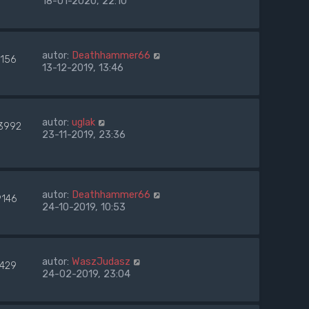
18-01-2020, 22:10
autor:
Deathhammer66
7156
13-12-2019, 13:46
autor:
uglak
3992
23-11-2019, 23:36
autor:
Deathhammer66
9146
24-10-2019, 10:53
autor:
WaszJudasz
7429
24-02-2019, 23:04