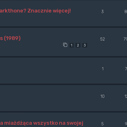
arkthone? Znacznie więcej!
3
8
s (1989)
52
7
1
2
3
1
10
1
a miażdżąca wszystko na swojej
5
9