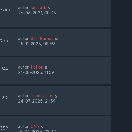
autor:
soulsick
52783
26-06-2021, 00:35
autor:
Sgt. Barnes
7573
25-11-2025, 08:59
autor:
Hellion
1844
21-08-2025, 11:59
autor:
Triceratops
0312
24-07-2025, 21:59
autor:
C//A
359
16-04-2025, 08:37