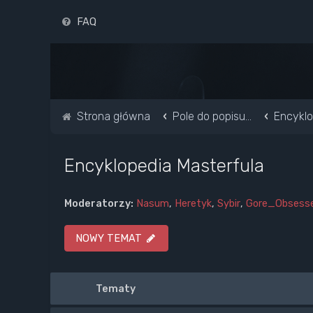
FAQ
Strona główna
Pole do popisu...
Encyklo
Encyklopedia Masterfula
Moderatorzy:
Nasum
,
Heretyk
,
Sybir
,
Gore_Obsess
NOWY TEMAT
Tematy