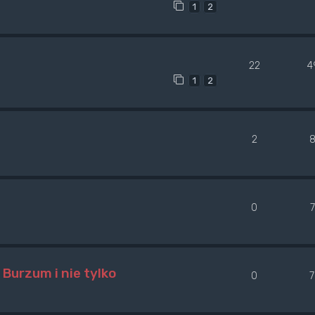
1
2
22
4
1
2
2
0
Burzum i nie tylko
0
7