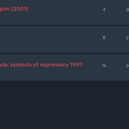
gion (2001)
4
8
8
2
ude, symbols of supremacy 1997
16
2