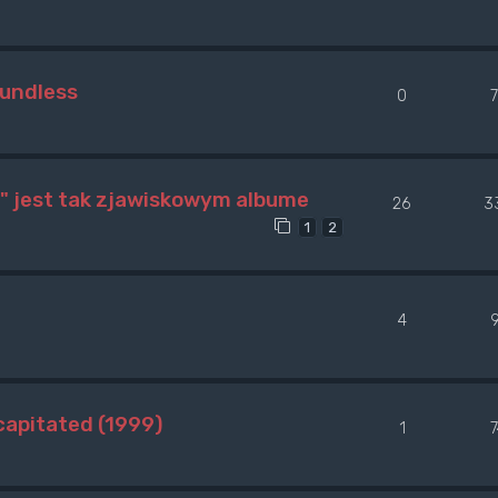
oundless
0
" jest tak zjawiskowym albume
26
3
1
2
4
apitated (1999)
1