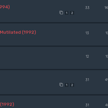
1994)
33
1
1
2
Mutilated (1992)
13
1
12
1
31
4
1
2
(1992)
31
4