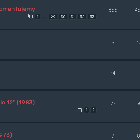
 komentujemy
656
4
…
1
29
30
31
32
33
5
1
14
1
e 12" (1983)
27
5
1
2
973)
7
8