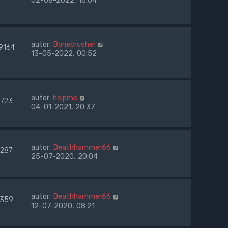
02-08-2022, 16:04
autor:
Bonecrusher
9164
13-05-2022, 00:52
autor:
helpme
8723
04-01-2021, 20:37
autor:
Deathhammer66
7287
25-07-2020, 20:04
autor:
Deathhammer66
359
12-07-2020, 08:21