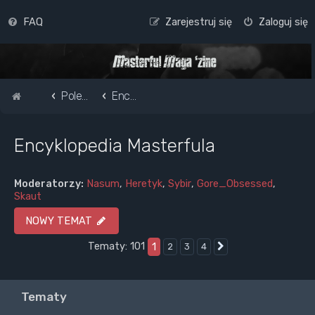
FAQ
Zarejestruj się
Zaloguj się
Strona główna
Pole do popisu...
Encyklopedia Masterfula
Encyklopedia Masterfula
Moderatorzy:
Nasum
,
Heretyk
,
Sybir
,
Gore_Obsessed
,
Skaut
NOWY TEMAT
Tematy: 101
1
2
3
4
Następna
Tematy