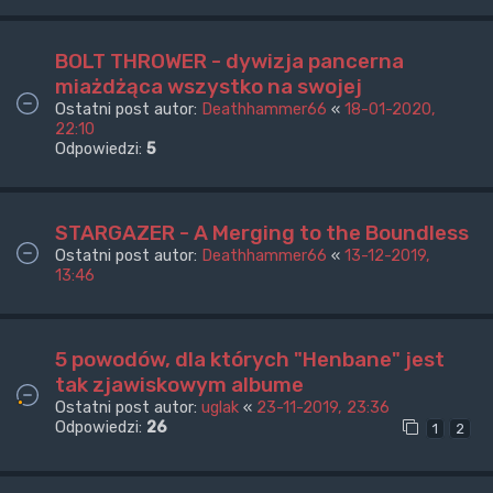
BOLT THROWER - dywizja pancerna
miażdżąca wszystko na swojej
Ostatni post autor:
Deathhammer66
«
18-01-2020,
22:10
Odpowiedzi:
5
STARGAZER - A Merging to the Boundless
Ostatni post autor:
Deathhammer66
«
13-12-2019,
13:46
5 powodów, dla których "Henbane" jest
tak zjawiskowym albume
Ostatni post autor:
uglak
«
23-11-2019, 23:36
Odpowiedzi:
26
1
2