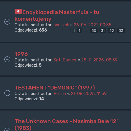
Encyklopedia Masterfula - tu
komentujemy
Ostatni post autor:
soulsick
«
26-06-2021, 00:35
Odpowiedzi:
656
…
1
30
31
32
33
1996
Ostatni post autor:
Sgt. Barnes
«
25-11-2025, 08:59
Odpowiedzi:
5
TESTAMENT "DEMONIC" (1997)
Ostatni post autor:
Hellion
«
21-08-2025, 11:59
Odpowiedzi:
14
The Unknown Cases - Masimba Bele 12"
(1983)