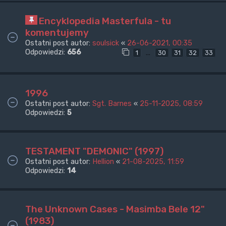
Encyklopedia Masterfula - tu
komentujemy
Ostatni post autor:
soulsick
«
26-06-2021, 00:35
Odpowiedzi:
656
…
1
30
31
32
33
1996
Ostatni post autor:
Sgt. Barnes
«
25-11-2025, 08:59
Odpowiedzi:
5
TESTAMENT "DEMONIC" (1997)
Ostatni post autor:
Hellion
«
21-08-2025, 11:59
Odpowiedzi:
14
The Unknown Cases - Masimba Bele 12"
(1983)