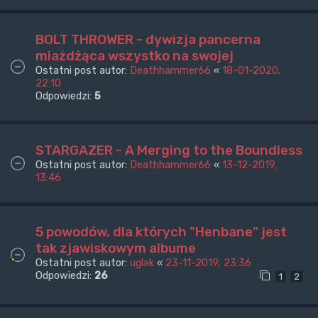
BOLT THROWER - dywizja pancerna
miażdżąca wszystko na swojej
Ostatni post autor:
Deathhammer66
«
18-01-2020,
22:10
Odpowiedzi:
5
STARGAZER - A Merging to the Boundless
Ostatni post autor:
Deathhammer66
«
13-12-2019,
13:46
5 powodów, dla których "Henbane" jest
tak zjawiskowym albume
Ostatni post autor:
uglak
«
23-11-2019, 23:36
Odpowiedzi:
26
1
2