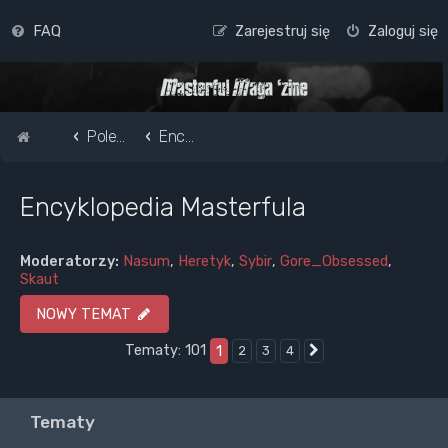
FAQ
Zarejestruj się
Zaloguj się
Strona główna
Pole do popisu...
Encyklopedia Masterfula
Encyklopedia Masterfula
Moderatorzy:
Nasum
,
Heretyk
,
Sybir
,
Gore_Obsessed
,
Skaut
NOWY TEMAT
Tematy: 101
1
2
3
4
Następna
Tematy